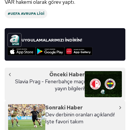
VAR hakemi olarak görev yaptı.
#UEFA AVRUPA LIGI
UYGULAMALARIMIZI İNDİRİN!
Önceki Haber
Slavia Prag - Fenerbahçe maçı
yayın bilgileri!
Sonraki Haber
Dev derbinin oranları açıklandı!
İşte favori takım