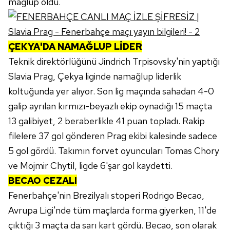
mağlup oldu.
ÇEKYA'DA NAMAĞLUP LİDER
Teknik direktörlüğünü Jindrich Trpisovsky'nin yaptığı
Slavia Prag, Çekya liginde namağlup liderlik
koltuğunda yer alıyor. Son lig maçında sahadan 4-0
galip ayrılan kırmızı-beyazlı ekip oynadığı 15 maçta
13 galibiyet, 2 beraberlikle 41 puan topladı. Rakip
filelere 37 gol gönderen Prag ekibi kalesinde sadece
5 gol gördü. Takımın forvet oyuncuları Tomas Chory
ve Mojmir Chytil, ligde 6'şar gol kaydetti.
BECAO CEZALI
Fenerbahçe'nin Brezilyalı stoperi Rodrigo Becao,
Avrupa Ligi'nde tüm maçlarda forma giyerken, 11'de
çıktığı 3 maçta da sarı kart gördü. Becao, son olarak