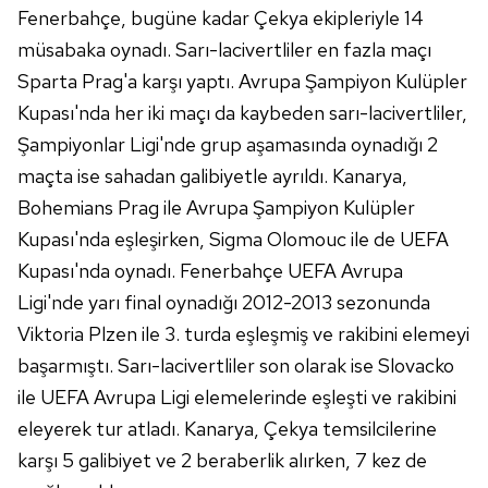
Fenerbahçe, bugüne kadar Çekya ekipleriyle 14
Çerezlere ilişkin tercihlerinizi aşağıda yer alan panel
müsabaka oynadı. Sarı-lacivertliler en fazla maçı
vasıtasıyla belirleyebilirsiniz. Çerezlere ilişkin detaylı bilgi
Sparta Prag'a karşı yaptı. Avrupa Şampiyon Kulüpler
için Ayarlar butonuna tıklayabilir,
Çerez Bilgilendirme
Kupası'nda her iki maçı da kaybeden sarı-lacivertliler,
Metnimizi
ziyaret edebilirsiniz.
Şampiyonlar Ligi'nde grup aşamasında oynadığı 2
6698 sayılı Kişisel Verilerin Korunması Kanunu uyarınca
maçta ise sahadan galibiyetle ayrıldı. Kanarya,
hazırlanmış Aydınlatma Metnimizi okumak ve sitemizde
Bohemians Prag ile Avrupa Şampiyon Kulüpler
ilgili mevzuata uygun olarak kullanılan çerezlerle ilgili bilgi
Kupası'nda eşleşirken, Sigma Olomouc ile de UEFA
almak için lütfen
tıklayınız
.
Kupası'nda oynadı. Fenerbahçe UEFA Avrupa
Ligi'nde yarı final oynadığı 2012-2013 sezonunda
Viktoria Plzen ile 3. turda eşleşmiş ve rakibini elemeyi
başarmıştı. Sarı-lacivertliler son olarak ise Slovacko
ile UEFA Avrupa Ligi elemelerinde eşleşti ve rakibini
eleyerek tur atladı. Kanarya, Çekya temsilcilerine
karşı 5 galibiyet ve 2 beraberlik alırken, 7 kez de