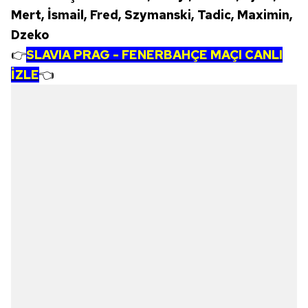
Mert, İsmail, Fred, Szymanski, Tadic, Maximin,
Dzeko
👉
SLAVIA PRAG - FENERBAHÇE MAÇI CANLI
İZLE
👈