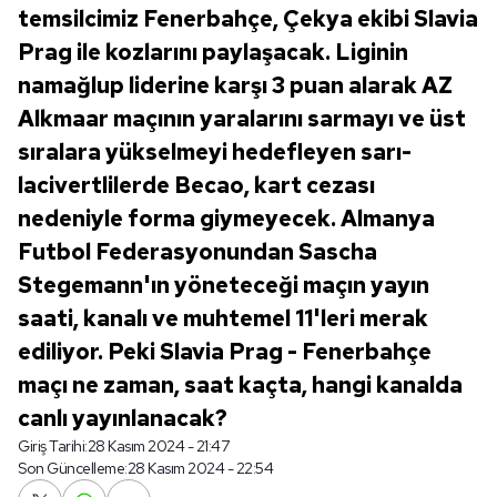
temsilcimiz Fenerbahçe, Çekya ekibi Slavia
Prag ile kozlarını paylaşacak. Liginin
namağlup liderine karşı 3 puan alarak AZ
Alkmaar maçının yaralarını sarmayı ve üst
sıralara yükselmeyi hedefleyen sarı-
lacivertlilerde Becao, kart cezası
nedeniyle forma giymeyecek. Almanya
Futbol Federasyonundan Sascha
Stegemann'ın yöneteceği maçın yayın
saati, kanalı ve muhtemel 11'leri merak
ediliyor. Peki Slavia Prag - Fenerbahçe
maçı ne zaman, saat kaçta, hangi kanalda
canlı yayınlanacak?
Giriş Tarihi:
28 Kasım 2024 - 21:47
Son Güncelleme:
28 Kasım 2024 - 22:54