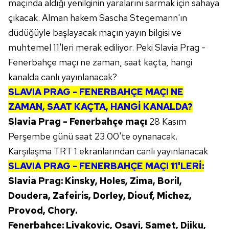
maçında aldığı yenilginin yaralarını sarmak için sahaya
çıkacak. Alman hakem Sascha Stegemann'ın
düdüğüyle başlayacak maçın yayın bilgisi ve
muhtemel 11'leri merak ediliyor. Peki Slavia Prag -
Fenerbahçe maçı ne zaman, saat kaçta, hangi
kanalda canlı yayınlanacak?
SLAVIA PRAG - FENERBAHÇE MAÇI NE
ZAMAN, SAAT KAÇTA, HANGİ KANALDA?
Slavia Prag - Fenerbahçe maçı
28 Kasım
Perşembe günü saat 23.00'te oynanacak.
Karşılaşma TRT 1 ekranlarından canlı yayınlanacak
SLAVIA PRAG - FENERBAHÇE MAÇI 11'LERİ:
Slavia Prag: Kinsky, Holes, Zima, Boril,
Doudera, Zafeiris, Dorley, Diouf, Michez,
Provod, Chory.
Fenerbahçe: Livakovic, Osayi, Samet, Djiku,