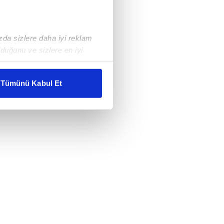
ızda sizlere daha iyi reklam
duğunu ve sizlere en iyi
liyetlerimizi karşılamak
Tümünü Kabul Et
ar gösterilmeyecektir."
çerezler kullanılmaktadır. Bu
u hizmetlerinin sunulması
i ve sizlere yönelik
nılacaktır.
kin detaylı bilgi için Ayarlar
ak ve sitemizde ilgili