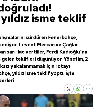
doğruladı!
ıldız isme teklif
lışmalarını sürdüren Fenerbahçe,
 ediyor. Levent Mercan ve Çağlar
 sarı-lacivertliler, Ferdi Kadıoğlu'na
elen teklifleri düşünüyor. Yönetim, 2
ıksız yakalanmamak için rotayı
çe, yıldız isme teklif yaptı. İşte
berleri