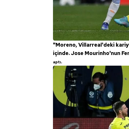
mevzuata uygun olarak kullanılan
"Moreno, Villarreal'deki kariy
içinde. Jose Mourinho'nun Fen
aptı.