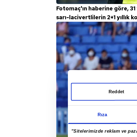
Fotomaç'ın haberine göre, 31
sarı-lacivertlilerin 2+1 yıllık 
Reddet
Rıza
"Sitelerimizde reklam ve paza