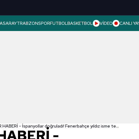
ASARAY
TRABZONSPOR
FUTBOL
BASKETBOL
VİDEO
CANLI YA
TRANSFER HABERİ - İspanyollar doğruladı! Fenerbahçe yıldız isme teklif yaptı
HABERİ -