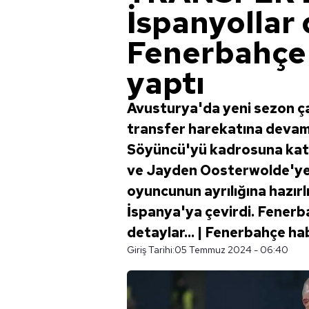
İspanyollar 
Fenerbahçe y
yaptı
Avusturya'da yeni sezon ça
transfer harekatına devam
Söyüncü'yü kadrosuna katan
ve Jayden Oosterwolde'ye g
oyuncunun ayrılığına hazırl
İspanya'ya çevirdi. Fenerbah
detaylar... | Fenerbahçe ha
Giriş Tarihi:
05 Temmuz 2024 - 06:40