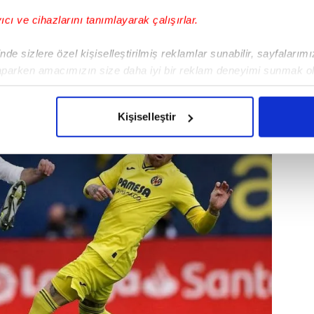
yıcı ve cihazlarını tanımlayarak çalışırlar.
er görüşmesini doğruladı ve haberde şu
de sizlere özel kişiselleştirilmiş reklamlar sunabilir, sayfalarım
aparken amacımızın size daha iyi bir reklam deneyimi sunmak ol
imizden gelen çabayı gösterdiğimizi ve bu noktada, reklamların ma
olduğunu sizlere hatırlatmak isteriz.
Kişiselleştir
çerezlere izin vermedikleri takdirde, kullanıcılara hedefli reklaml
abilmek için İnternet Sitemizde kendimize ve üçüncü kişilere ait 
isel verileriniz işlenmekte olup gerekli olan çerezler bilgi toplum
 çerezler, sitemizin daha işlevsel kılınması ve kişiselleştirilmes
 yapılması, amaçlarıyla sınırlı olarak açık rızanız dahilinde kulla
aşağıda yer alan panel vasıtasıyla belirleyebilirsiniz. Çerezlere iliş
lgilendirme Metnimizi
ziyaret edebilirsiniz.
Korunması Kanunu uyarınca hazırlanmış Aydınlatma Metnimizi okum