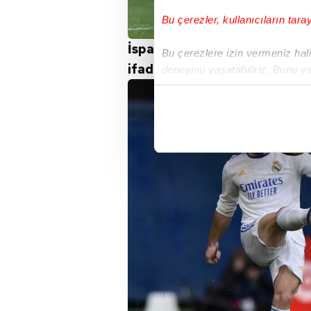
Bu çerezler, kullanıcıların tara
İspanyol basını da bu transf
Bu çerezlere izin vermeniz halin
ifadelere yer verildi:
deneyimi yaşatabiliriz. Bunu y
içerikleri sunabilmek adına el
noktasında tek gelir kalemimiz 
Her halükârda, kullanıcılar, bu 
Sizlere daha iyi bir hizmet sun
çerezler vasıtasıyla çeşitli kiş
amacıyla kullanılmaktadır. Diğer
reklam/pazarlama faaliyetlerinin
Çerezlere ilişkin tercihlerinizi 
butonuna tıklayabilir,
Çerez Bi
6698 sayılı Kişisel Verilerin 