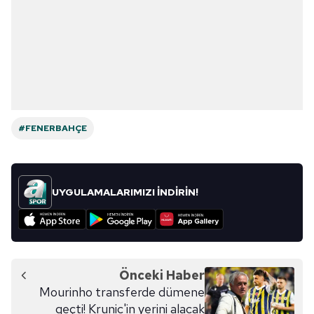
#FENERBAHÇE
UYGULAMALARIMIZI İNDİRİN!
Önceki Haber
Mourinho transferde dümene
geçti! Krunic'in yerini alacak