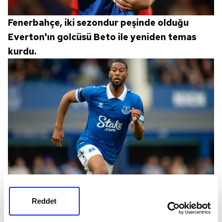
Fenerbahçe, iki sezondur peşinde olduğu
Everton'ın golcüsü Beto ile yeniden temas
kurdu.
Takvim'in haberine göre; Jose Mourinho'nun
da Beto ismine sıcak baktığı belirtildi.
Reddet