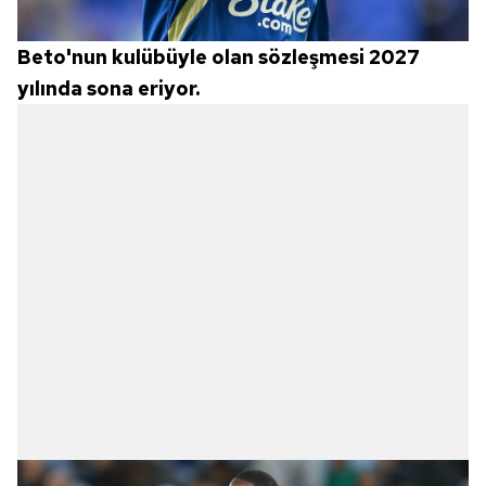
hazırlanmış Aydınlatma Metnimizi okumak ve sitemizde
ilgili mevzuata uygun olarak kullanılan çerezlerle ilgili bilgi
Beto'nun kulübüyle olan sözleşmesi 2027
almak için lütfen
tıklayınız
.
yılında sona eriyor.