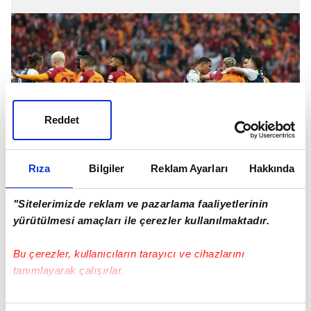
Reddet
Rıza
Bilgiler
Reklam Ayarları
Hakkında
"Sitelerimizde reklam ve pazarlama faaliyetlerinin
PENALTI/PENALTI DEĞİL KARARLARI
yürütülmesi amaçları ile çerezler kullanılmaktadır.
Verilan veya verilmeyen bir penaltı kararında
açık bir hata olup olmadığını bildirmek
Bu çerezler, kullanıcıların tarayıcı ve cihazlarını
tanımlayarak çalışırlar.
Bu çerezlere izin vermeniz halinde sizlere özel