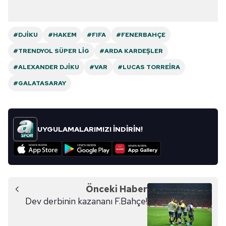
#DJIKU
#HAKEM
#FIFA
#FENERBAHÇE
#TRENDYOL SÜPER LIG
#ARDA KARDEŞLER
#ALEXANDER DJIKU
#VAR
#LUCAS TORREIRA
#GALATASARAY
UYGULAMALARIMIZI İNDİRİN!
Önceki Haber
Dev derbinin kazananı F.Bahçe!