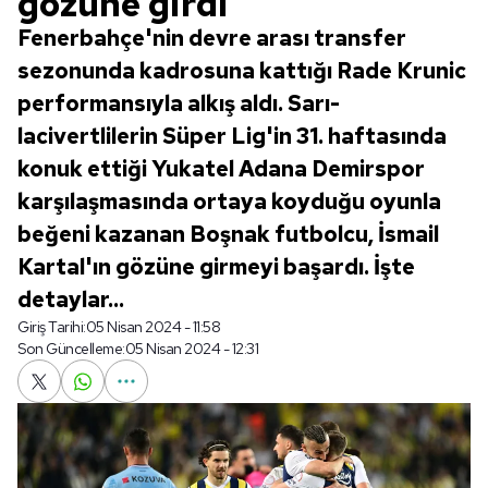
gözüne girdi
Fenerbahçe'nin devre arası transfer
sezonunda kadrosuna kattığı Rade Krunic
performansıyla alkış aldı. Sarı-
lacivertlilerin Süper Lig'in 31. haftasında
konuk ettiği Yukatel Adana Demirspor
karşılaşmasında ortaya koyduğu oyunla
beğeni kazanan Boşnak futbolcu, İsmail
Kartal'ın gözüne girmeyi başardı. İşte
detaylar...
Giriş Tarihi:
05 Nisan 2024 - 11:58
Son Güncelleme:
05 Nisan 2024 - 12:31