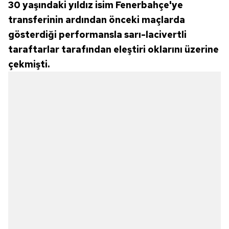
30 yaşındaki yıldız isim Fenerbahçe'ye
hazırlanmış Aydınlatma Metnimizi okumak ve sitemizde
ilgili mevzuata uygun olarak kullanılan çerezlerle ilgili bilgi
transferinin ardından önceki maçlarda
almak için lütfen
tıklayınız
.
gösterdiği performansla sarı-lacivertli
taraftarlar tarafından eleştiri oklarını üzerine
çekmişti.