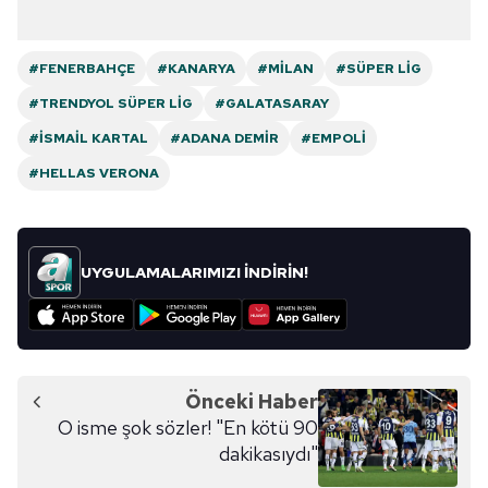
#FENERBAHÇE
#KANARYA
#MILAN
#SÜPER LIG
#TRENDYOL SÜPER LIG
#GALATASARAY
#İSMAIL KARTAL
#ADANA DEMIR
#EMPOLI
#HELLAS VERONA
UYGULAMALARIMIZI İNDİRİN!
Önceki Haber
O isme şok sözler! "En kötü 90
dakikasıydı"