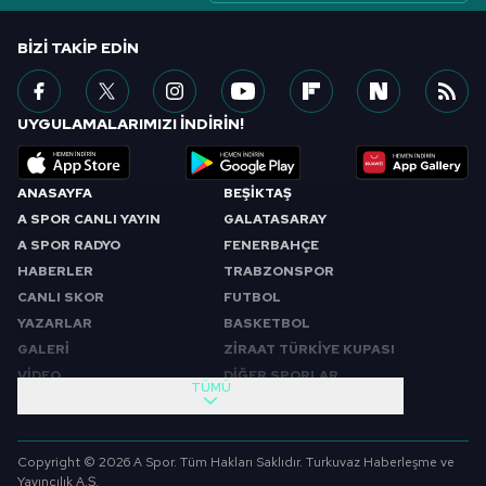
BIZI TAKIP EDIN
UYGULAMALARIMIZI İNDİRİN!
ANASAYFA
BEŞİKTAŞ
A SPOR CANLI YAYIN
GALATASARAY
A SPOR RADYO
FENERBAHÇE
HABERLER
TRABZONSPOR
CANLI SKOR
FUTBOL
YAZARLAR
BASKETBOL
GALERİ
ZİRAAT TÜRKİYE KUPASI
VİDEO
DİĞER SPORLAR
TÜMÜ
PROGRAMLAR
VIDEO
SABAH SPORU
FUTBOL
Copyright © 2026 A Spor. Tüm Hakları Saklıdır. Turkuvaz Haberleşme ve
SPOR GÜNDEMİ
BASKETBOL
Yayıncılık A.Ş.