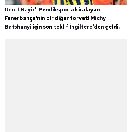
Umut Nayir
'i
Pendikspor
'a kiralayan
Fenerbahçe'nin bir diğer forveti
Michy
Batshuayi
için son teklif
İngiltere
'den geldi.