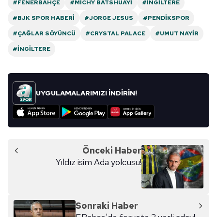
#FENERBAHÇE
#MICHY BATSHUAYI
#İNGILTERE
#BJK SPOR HABERI
#JORGE JESUS
#PENDIKSPOR
#ÇAĞLAR SÖYÜNCÜ
#CRYSTAL PALACE
#UMUT NAYIR
#İNGILTERE
UYGULAMALARIMIZI İNDİRİN!
Önceki Haber
Yıldız isim Ada yolcusu!
Sonraki Haber