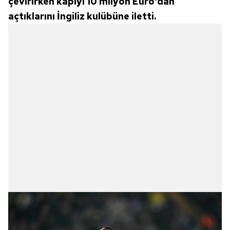
çevirirken kapıyı 10 milyon Euro'dan
açtıklarını İngiliz kulübüne iletti.