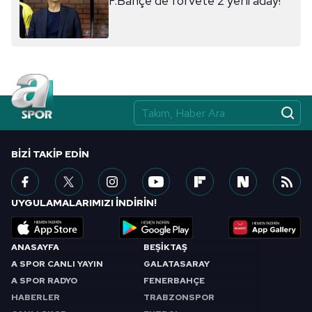
F.Bahçe'de forvete 2 yerli aday!
BIZI TAKIP EDIN
UYGULAMALARIMIZI İNDİRİN!
ANASAYFA
BEŞİKTAŞ
A SPOR CANLI YAYIN
GALATASARAY
A SPOR RADYO
FENERBAHÇE
HABERLER
TRABZONSPOR