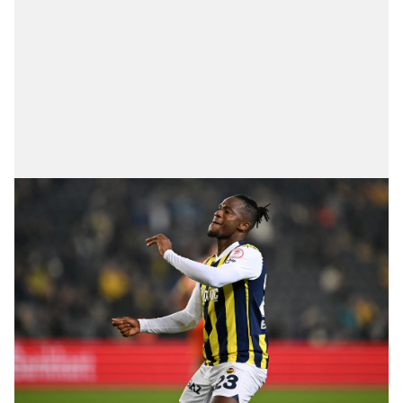
sınırlı olarak açık rızanız dahilinde kullanılacaktır.
Çerezlere ilişkin tercihlerinizi aşağıda yer alan panel
vasıtasıyla belirleyebilirsiniz. Çerezlere ilişkin detaylı bilgi
için Ayarlar butonuna tıklayabilir,
Çerez Bilgilendirme
Metnimizi
ziyaret edebilirsiniz.
6698 sayılı Kişisel Verilerin Korunması Kanunu uyarınca
hazırlanmış Aydınlatma Metnimizi okumak ve sitemizde
ilgili mevzuata uygun olarak kullanılan çerezlerle ilgili bilgi
almak için lütfen
tıklayınız
.