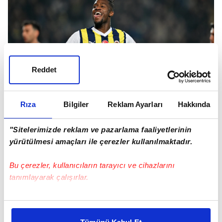
Reddet
Rıza
Bilgiler
Reklam Ayarları
Hakkında
Crystal Palace'lı yetkililer de düşünmek için
birkaç gün süre istedi.
"Sitelerimizde reklam ve pazarlama faaliyetlerinin
yürütülmesi amaçları ile çerezler kullanılmaktadır.
Bu çerezler, kullanıcıların tarayıcı ve cihazlarını
tanımlayarak çalışırlar.
Bu çerezlere izin vermeniz halinde sizlere özel
kişiselleştirilmiş reklamlar sunabilir, sayfalarımızda sizlere