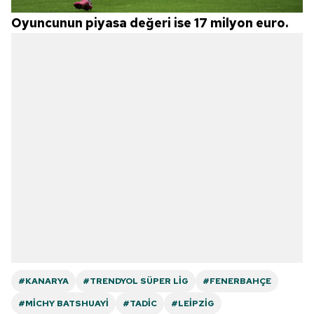
Oyuncunun piyasa değeri ise 17 milyon euro.
#KANARYA
#TRENDYOL SÜPER LIG
#FENERBAHÇE
#MICHY BATSHUAYI
#TADIC
#LEIPZIG