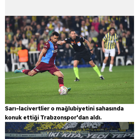
Sarı-lacivertlier o mağlubiyetini sahasında
konuk ettiği Trabzonspor'dan aldı.