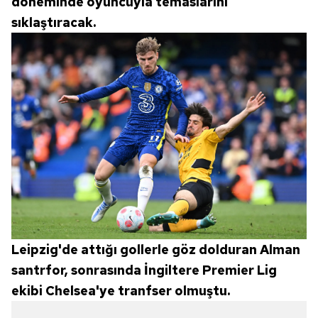
döneminde oyuncuyla temaslarını
sıklaştıracak.
Leipzig'de attığı gollerle göz dolduran Alman
santrfor, sonrasında İngiltere Premier Lig
ekibi Chelsea'ye tranfser olmuştu.