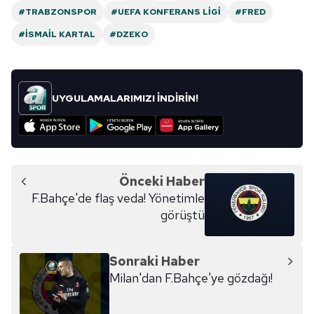
#TRABZONSPOR
#UEFA KONFERANS LIGI
#FRED
#İSMAIL KARTAL
#DZEKO
UYGULAMALARIMIZI İNDİRİN!
Önceki Haber
F.Bahçe'de flaş veda! Yönetimle
görüştü
Sonraki Haber
Milan'dan F.Bahçe'ye gözdağı!