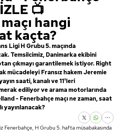
İZLE 📺
 maçı hangi
at kaçta?
s Ligi H Grubu 5. maçında
ak. Temsilcimiz, Danimarka ekibini
an çıkmayı garantilemek istiyor. Right
ak mücadeleyi Fransız hakem Jeremie
yın saati, kanalı ve 11'leri
merak ediliyor ve arama motorlarında
aelland - Fenerbahçe maçı ne zaman, saat
lı yayınlanacak?
iz Fenerbahçe, H Grubu 5. hafta müsabakasında