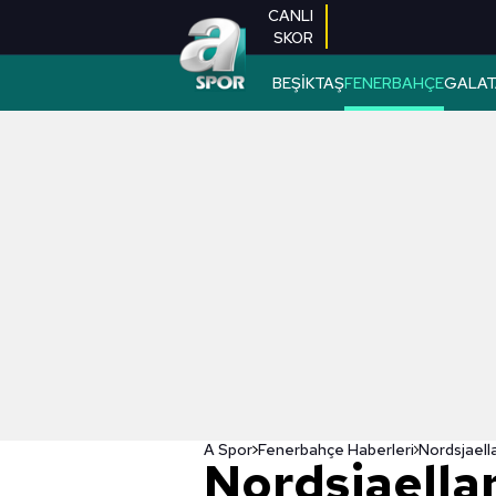
CANLI
SKOR
BEŞİKTAŞ
FENERBAHÇE
GALAT
A Spor
Fenerbahçe Haberleri
Nordsjaella