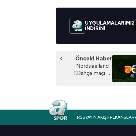
mevzuata uygun olarak kullanılan
UYGULAMALARIMIZ
İNDİRİN!
Önceki Haber
Nordsjaelland -
F.Bahçe maçı ne
zaman?
RSS
YAYIN AKIŞI
FREKANSLAR