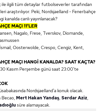
ile ilgili tüm detaylar futbolseverler tarafından
ileri araştırılıyor. Peki, Nordsjaelland - Fenerbahçe
i kanalda canlı yayınlanacak?
ÇE MAÇI 11'LER
Hansen, Nagalo, Frese, Tverskov, Diomande,
 Rasmussen
, İsmail, Oosterwolde, Crespo, Cengiz, Kent,
HÇE MAÇI HANGİ KANALDA? SAAT KAÇTA?
ı 30 Kasım Perşembe günü saat 23:00'te
ÇOK
sabakasında Nordsjaelland'a konuk olacak.
a Becao,
Mert Hakan Yandaş
,
Serdar Aziz
,
adıoğlu
süre alamayacak.