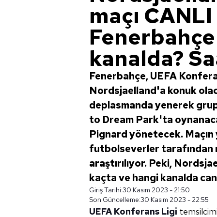
maçı CANLI 
Fenerbahçe
kanalda? Sa
Fenerbahçe, UEFA Konferan
Nordsjaelland'a konuk olac
deplasmanda yenerek grupt
to Dream Park'ta oynanac
Pignard yönetecek. Maçın ya
futbolseverler tarafından 
araştırılıyor. Peki, Nordsj
kaçta ve hangi kanalda can
Giriş Tarihi:
30 Kasım 2023 - 21:50
Son Güncelleme:
30 Kasım 2023 - 22:55
UEFA Konferans Ligi
temsilcim