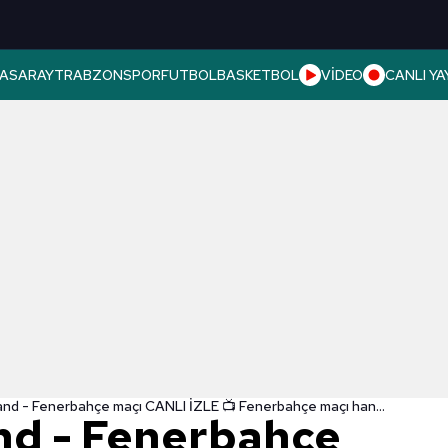
ASARAY
TRABZONSPOR
FUTBOL
BASKETBOL
VİDEO
CANLI YA
Nordsjaelland - Fenerbahçe maçı CANLI İZLE 📺 Fenerbahçe maçı hangi kanalda? Saat kaçta?
nd - Fenerbahçe