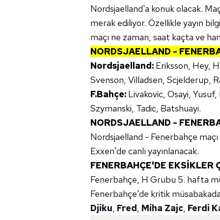
Nordsjaelland'a konuk olacak. Maç 
merak ediliyor. Özellikle yayın bilg
maçı ne zaman, saat kaçta ve hang
NORDSJAELLAND - FENERBAH
Nordsjaelland:
Eriksson, Hey, 
Svenson, Villadsen, Scjelderup,
F.Bahçe:
Livakovic, Osayi, Yusuf
Szymanski, Tadic, Batshuayi.
NORDSJAELLAND - FENERBA
Nordsjaelland - Fenerbahçe maç
Exxen'de canlı yayınlanacak.
FENERBAHÇE'DE EKSİKLER 
Fenerbahçe, H Grubu 5. hafta mü
Fenerbahçe'de kritik müsabakad
Djiku
,
Fred
,
Miha Zajc
,
Ferdi K