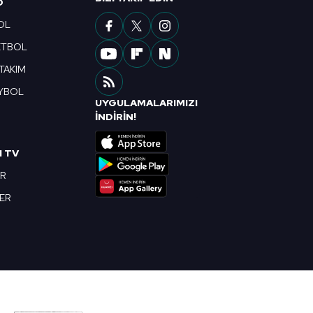
O
OL
ETBOL
 TAKIM
YBOL
UYGULAMALARIMIZI
R
İNDİRİN!
I TV
OR
BER