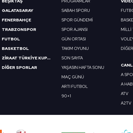
BEŞİKTAŞ
PROGRAMLAR
VIDE
GALATASARAY
SABAH SPORU
FUTB
FENERBAHÇE
SPOR GÜNDEMİ
BASK
TRABZONSPOR
SPOR AJANSI
MİLLİ
FUTBOL
GÜN ORTASI
VOLE
BASKETBOL
TAKIM OYUNU
DİĞE
ZİRAAT TÜRKİYE KUPASI
SON SAYFA
CANL
DİĞER SPORLAR
YAŞASIN HAFTA SONU
A SP
MAÇ GÜNÜ
A HA
ARTI FUTBOL
ATV
90+1
A2TV