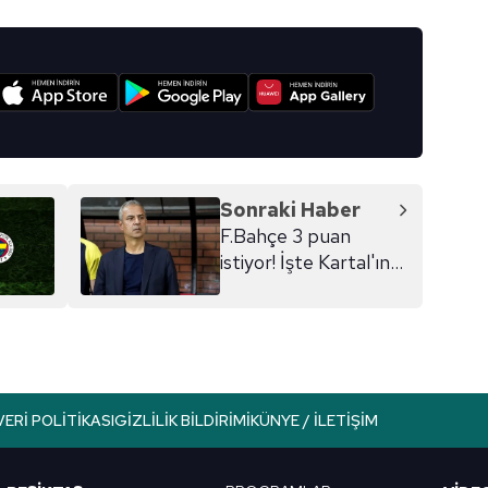
 çerezlerle ilgili bilgi almak için lütfen
tıklayınız
.
I
Sonraki Haber
F.Bahçe 3 puan
istiyor! İşte Kartal'ın
11'i
VERI POLITIKASI
GIZLILIK BILDIRIMI
KÜNYE / İLETIŞIM