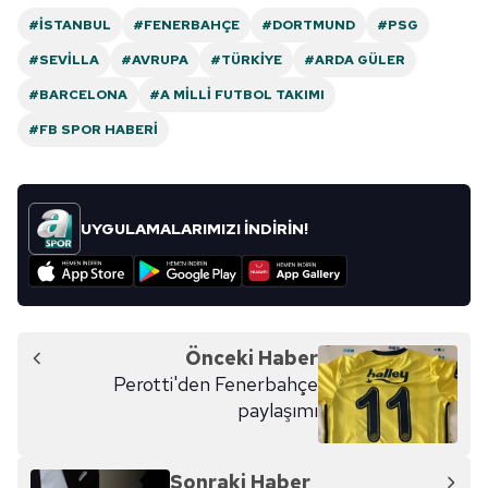
#İSTANBUL
#FENERBAHÇE
#DORTMUND
#PSG
#SEVILLA
#AVRUPA
#TÜRKIYE
#ARDA GÜLER
#BARCELONA
#A MILLI FUTBOL TAKIMI
#FB SPOR HABERI
UYGULAMALARIMIZI İNDİRİN!
Önceki Haber
Perotti'den Fenerbahçe
paylaşımı
Sonraki Haber