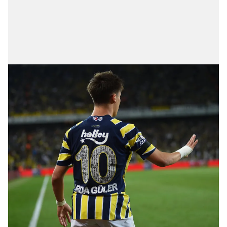
sınırlı olarak açık rızanız dahilinde kullanılacaktır.
Çerezlere ilişkin tercihlerinizi aşağıda yer alan panel
vasıtasıyla belirleyebilirsiniz. Çerezlere ilişkin detaylı bilgi
için Ayarlar butonuna tıklayabilir,
Çerez Bilgilendirme
Metnimizi
ziyaret edebilirsiniz.
6698 sayılı Kişisel Verilerin Korunması Kanunu uyarınca
hazırlanmış Aydınlatma Metnimizi okumak ve sitemizde
ilgili mevzuata uygun olarak kullanılan çerezlerle ilgili bilgi
almak için lütfen
tıklayınız
.