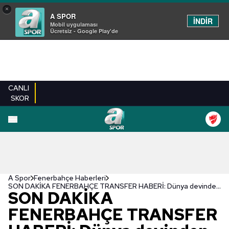
×
A SPOR
İNDİR
Mobil uygulaması
Ücretsiz - Google Play'de
CANLI
SKOR
A Spor
Fenerbahçe Haberleri
SON DAKİKA FENERBAHÇE TRANSFER HABERİ: Dünya devinden Arda Güler çıkarması! Türkiye'ye geldiler
SON DAKİKA
FENERBAHÇE TRANSFER