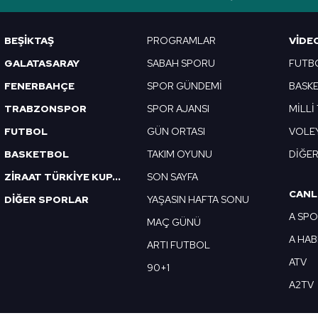
Korunması Kanunu uyarınca hazırlanmış Aydınlatma Metnimizi okum
 çerezlerle ilgili bilgi almak için lütfen
tıklayınız
.
BEŞİKTAŞ
PROGRAMLAR
VIDE
GALATASARAY
SABAH SPORU
FUTB
FENERBAHÇE
SPOR GÜNDEMİ
BASK
TRABZONSPOR
SPOR AJANSI
MİLLİ
FUTBOL
GÜN ORTASI
VOLE
BASKETBOL
TAKIM OYUNU
DİĞE
ZİRAAT TÜRKİYE KUPASI
SON SAYFA
CANL
DİĞER SPORLAR
YAŞASIN HAFTA SONU
A SP
MAÇ GÜNÜ
A HA
ARTI FUTBOL
ATV
90+1
A2TV