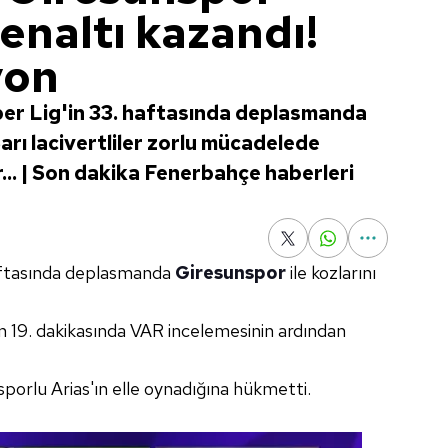
enaltı kazandı!
yon
er Lig'in 33. haftasında deplasmanda
Sarı lacivertliler zorlu mücadelede
r... | Son dakika Fenerbahçe haberleri
haftasında deplasmanda
Giresunspor
ile kozlarını
in 19. dakikasında VAR incelemesinin ardından
orlu Arias'ın elle oynadığına hükmetti.