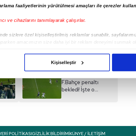
rlama faaliyetlerinin yürütülmesi amaçları ile çerezler kullan
FB SPOR HABERI
yıcı ve cihazlarını tanımlayarak çalışırlar.
de sizlere özel kişiselleştirilmiş reklamlar sunabilir, sayfalarım
I
aparken amacımızın size daha iyi bir reklam deneyimi sunmak ol
imizden gelen çabayı gösterdiğimizi ve bu noktada, reklamların ma
olduğunu sizlere hatırlatmak isteriz.
Kişiselleştir
çerezlere izin vermedikleri takdirde, kullanıcılara hedefli reklaml
Sonraki Haber
F.Bahçe penaltı
abilmek için İnternet Sitemizde kendimize ve üçüncü kişilere ait 
bekledi! İşte o
isel verileriniz işlenmekte olup gerekli olan çerezler bilgi toplum
pozisyon
 çerezler, sitemizin daha işlevsel kılınması ve kişiselleştirilmes
 yapılması, amaçlarıyla sınırlı olarak açık rızanız dahilinde kulla
aşağıda yer alan panel vasıtasıyla belirleyebilirsiniz. Çerezlere iliş
lgilendirme Metnimizi
ziyaret edebilirsiniz.
VERI POLITIKASI
GIZLILIK BILDIRIMI
KÜNYE / İLETIŞIM