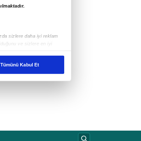
ılmaktadır.
ızda sizlere daha iyi reklam
duğunu ve sizlere en iyi
liyetlerimizi karşılamak
Tümünü Kabul Et
ar gösterilmeyecektir."
çerezler kullanılmaktadır. Bu
u hizmetlerinin sunulması
i ve sizlere yönelik
nılacaktır.
kin detaylı bilgi için Ayarlar