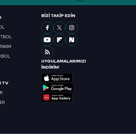
ak ve sitemizde ilgili
BIZI TAKIP EDIN
O
OL
ETBOL
 TAKIM
YBOL
UYGULAMALARIMIZI
R
İNDİRİN!
I TV
OR
BER