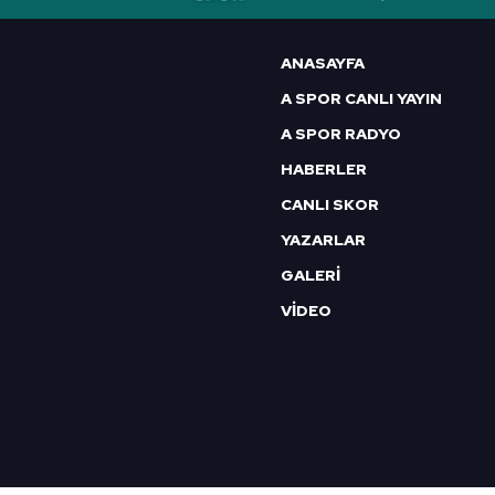
6698 sayılı Kişisel Verilerin 
mevzuata uygun olarak kullanılan
ANASAYFA
A SPOR CANLI YAYIN
A SPOR RADYO
HABERLER
CANLI SKOR
YAZARLAR
GALERİ
VİDEO