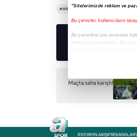
"Sitelerimizde reklam ve paza
#GIRESUNSPOR
#FENERBAHÇE
#
Bu çerezler, kullanıcıların tara
Bu çerezlere izin vermeniz halin
UYGULAMALARIMIZ
deneyimi yaşatabiliriz. Bunu y
İNDİRİN!
içerikleri sunabilmek adına el
noktasında tek gelir kalemimiz 
Her halükârda, kullanıcılar, bu 
Önceki Haber
Maçta saha karıştı!
Sizlere daha iyi bir hizmet sun
çerezler vasıtasıyla çeşitli kiş
amacıyla kullanılmaktadır. Diğer
reklam/pazarlama faaliyetlerinin
Çerezlere ilişkin tercihlerinizi 
butonuna tıklayabilir,
Çerez Bi
RSS
YAYIN AKIŞI
FREKANSLAR