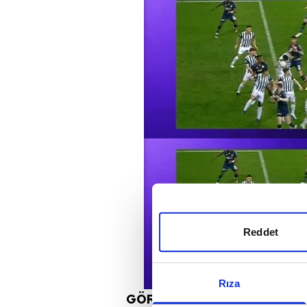
Reddet
Rıza
GÖRÜNTÜ: BEINSPORTS