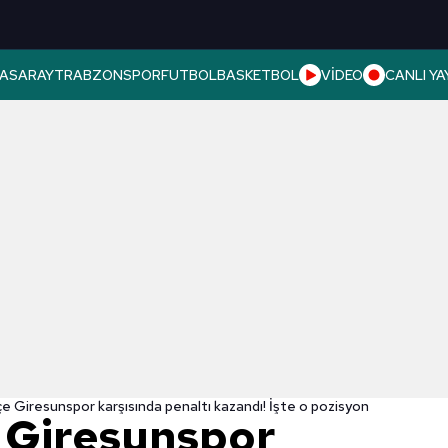
ASARAY
TRABZONSPOR
FUTBOL
BASKETBOL
VİDEO
CANLI YA
 Giresunspor karşısında penaltı kazandı! İşte o pozisyon
 Giresunspor