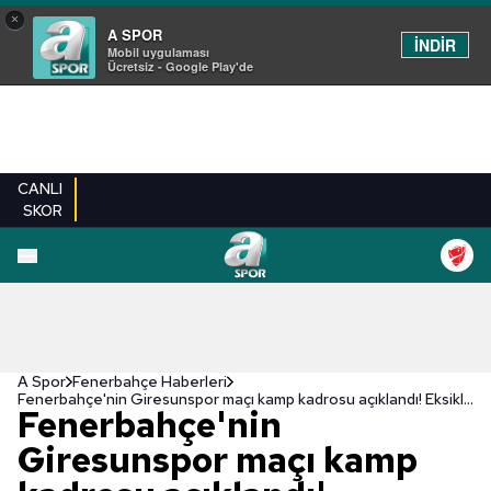
×
A SPOR
İNDİR
Mobil uygulaması
Ücretsiz - Google Play'de
CANLI
SKOR
A Spor
Fenerbahçe Haberleri
Fenerbahçe'nin Giresunspor maçı kamp kadrosu açıklandı! Eksikler...
Fenerbahçe'nin
Giresunspor maçı kamp