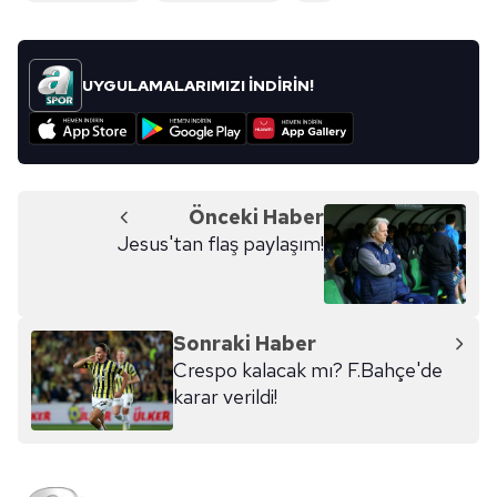
Sitemizde kendimize ve üçüncü kişilere ait çerezler
kullanılmaktadır. Bu çerezler vasıtasıyla çeşitli kişisel
verileriniz işlenmekte olup gerekli olan çerezler bilgi
UYGULAMALARIMIZI İNDİRİN!
toplumu hizmetlerinin sunulması amacıyla
kullanılmaktadır. Diğer çerezler, sitemizin daha işlevsel
kılınması ve kişiselleştirilmesi ve sizlere yönelik
reklam/pazarlama faaliyetlerinin yapılması, amaçlarıyla
sınırlı olarak açık rızanız dahilinde kullanılacaktır.
Önceki Haber
Jesus'tan flaş paylaşım!
Çerezlere ilişkin tercihlerinizi aşağıda yer alan panel
vasıtasıyla belirleyebilirsiniz. Çerezlere ilişkin detaylı bilgi
için Ayarlar butonuna tıklayabilir,
Çerez Bilgilendirme
Metnimizi
ziyaret edebilirsiniz.
Sonraki Haber
Crespo kalacak mı? F.Bahçe'de
6698 sayılı Kişisel Verilerin Korunması Kanunu uyarınca
karar verildi!
hazırlanmış Aydınlatma Metnimizi okumak ve sitemizde
ilgili mevzuata uygun olarak kullanılan çerezlerle ilgili bilgi
almak için lütfen
tıklayınız
.