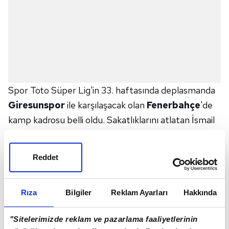
Spor Toto Süper Lig'in 33. haftasında deplasmanda
Giresunspor
ile karşılaşacak olan
Fenerbahçe
'de
kamp kadrosu belli oldu. Sakatlıklarını atlatan İsmail
Yüksek, Miha Zajc ve Enner Valencia kadroda yer aldı.
Fenerbahçe, Spor Toto Süper Lig'in 33. haftasında
Reddet
yarın saat 19.00'da Giresunspor'a konuk olacak. Sarı-
lacivertlilerde bu mücadelenin kamp kadrosu da belli
oldu. Kadroya sakatlıklarını atlatan İsmail Yüksek,
Rıza
Bilgiler
Reklam Ayarları
Hakkında
Miha Zajc ve Enner Valencia dahil edilirken, Ezgjan
"Sitelerimizde reklam ve pazarlama faaliyetlerinin
Alioski ile kart cezalıları İrfan Can Kahveci ve Willian