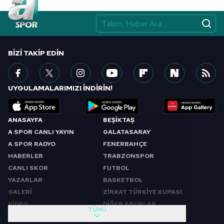
BIZI TAKIP EDIN
UYGULAMALARIMIZI İNDİRİN!
ANASAYFA
BEŞİKTAŞ
A SPOR CANLI YAYIN
GALATASARAY
A SPOR RADYO
FENERBAHÇE
HABERLER
TRABZONSPOR
CANLI SKOR
FUTBOL
YAZARLAR
BASKETBOL
GALERİ
ZİRAAT TÜRKİYE KUPASI
VİDEO
DİĞER SPORLAR
TÜMÜ