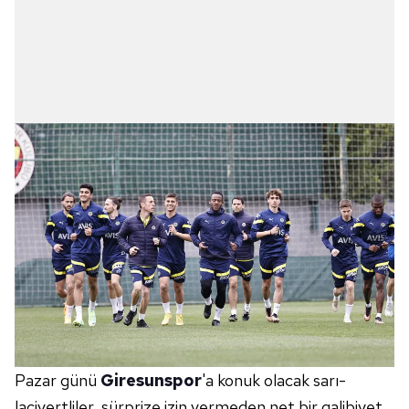
Pazar günü
Giresunspor
'a konuk olacak sarı-
lacivertliler, sürprize izin vermeden net bir galibiyet