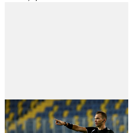
kullanılmaktadır. Bu çerezler vasıtasıyla çeşitli kişisel
verileriniz işlenmekte olup gerekli olan çerezler bilgi
toplumu hizmetlerinin sunulması amacıyla
kullanılmaktadır. Diğer çerezler, sitemizin daha işlevsel
kılınması ve kişiselleştirilmesi ve sizlere yönelik
reklam/pazarlama faaliyetlerinin yapılması, amaçlarıyla
sınırlı olarak açık rızanız dahilinde kullanılacaktır.
Çerezlere ilişkin tercihlerinizi aşağıda yer alan panel
vasıtasıyla belirleyebilirsiniz. Çerezlere ilişkin detaylı bilgi
için Ayarlar butonuna tıklayabilir,
Çerez Bilgilendirme
Metnimizi
ziyaret edebilirsiniz.
6698 sayılı Kişisel Verilerin Korunması Kanunu uyarınca
hazırlanmış Aydınlatma Metnimizi okumak ve sitemizde
ilgili mevzuata uygun olarak kullanılan çerezlerle ilgili bilgi
almak için lütfen
tıklayınız
.