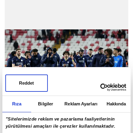
Reddet
Rıza
Bilgiler
Reklam Ayarları
Hakkında
Oyuncularıyla toplantı yapan Portekizli hoca,
"Sitelerimizde reklam ve pazarlama faaliyetlerinin
şampiyonluk mücadelesinde bu durumun önemi
yürütülmesi amaçları ile çerezler kullanılmaktadır.
değindi.