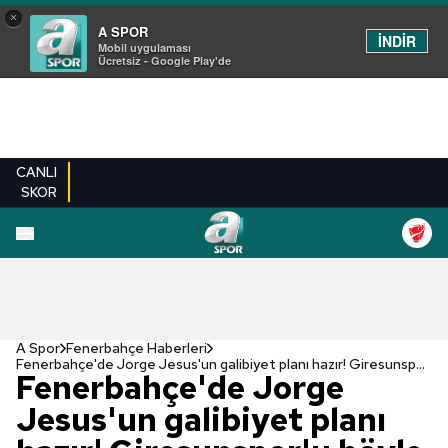
×
A SPOR
İNDİR
Mobil uygulaması
Ücretsiz - Google Play'de
CANLI
SKOR
A Spor
Fenerbahçe Haberleri
Fenerbahçe'de Jorge Jesus'un galibiyet planı hazır! Giresunspor'u böyle devirecek
Fenerbahçe'de Jorge
Jesus'un galibiyet planı