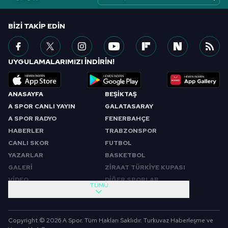
BIZI TAKIP EDIN
UYGULAMALARIMIZI İNDİRİN!
ANASAYFA
BEŞİKTAŞ
A SPOR CANLI YAYIN
GALATASARAY
A SPOR RADYO
FENERBAHÇE
HABERLER
TRABZONSPOR
CANLI SKOR
FUTBOL
YAZARLAR
BASKETBOL
GALERİ
ZİRAAT TÜRKİYE KUPASI
VİDEO
DİĞER SPORLAR
TÜMÜ
PROGRAMLAR
VIDEO
SABAH SPORU
FUTBOL
Copyright © 2026 A Spor. Tüm Hakları Saklıdır. Turkuvaz Haberleşme ve