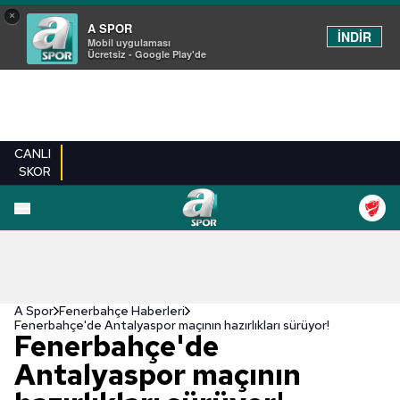
×
A SPOR
İNDİR
Mobil uygulaması
Ücretsiz - Google Play'de
CANLI
SKOR
A Spor
Fenerbahçe Haberleri
Fenerbahçe'de Antalyaspor maçının hazırlıkları sürüyor!
Fenerbahçe'de
Antalyaspor maçının