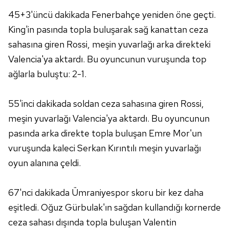
45+3'üncü dakikada Fenerbahçe yeniden öne geçti.
6698 sayılı Kişisel Verilerin Korunması Kanunu uyarınca
King'in pasında topla buluşarak sağ kanattan ceza
hazırlanmış Aydınlatma Metnimizi okumak ve sitemizde
sahasına giren Rossi, meşin yuvarlağı arka direkteki
ilgili mevzuata uygun olarak kullanılan çerezlerle ilgili bilgi
Valencia'ya aktardı. Bu oyuncunun vuruşunda top
almak için lütfen
tıklayınız
.
ağlarla buluştu: 2-1.
55'inci dakikada soldan ceza sahasına giren Rossi,
meşin yuvarlağı Valencia'ya aktardı. Bu oyuncunun
pasında arka direkte topla buluşan Emre Mor'un
vuruşunda kaleci Serkan Kırıntılı meşin yuvarlağı
oyun alanına çeldi.
67'nci dakikada Ümraniyespor skoru bir kez daha
eşitledi. Oğuz Gürbulak'ın sağdan kullandığı kornerde
ceza sahası dışında topla buluşan Valentin