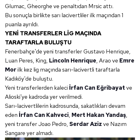
Glumac, Gheorghe ve penaltıdan Mrsic attı.
Bu sonuçla birlikte sarı lacivertliler ilk maçından 1
puanla ayrıldı.
YENİ TRANSFERLER LİG MAÇINDA
TARAFTARLA BULUŞTU
Fenerbahçe'de yeni transferler Gustavo Henrique,
Luan Peres, King,
Lincoln Henrique
, Arao ve
Emre
Mor
ilk kez lig maçında sarı-lacivertli taraftarla
Kadıköy'de buluştu.
Yeni transferlerden kaleci
İrfan Can Eğribayat
ve
Alioski'ye kadroda yer verilmedi.
Sarı-lacivertlilerin kadrosunda, sakatlıkları devam
eden
İrfan Can Kahveci
,
Mert Hakan Yandaş
,
yeni transfer Joao Pedro,
Serdar Aziz
ve Nazım
Sangare yer almadı.