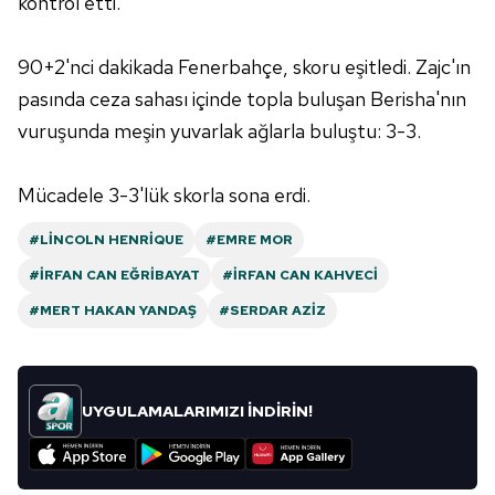
kontrol etti.
90+2'nci dakikada Fenerbahçe, skoru eşitledi. Zajc'ın
pasında ceza sahası içinde topla buluşan Berisha'nın
vuruşunda meşin yuvarlak ağlarla buluştu: 3-3.
Mücadele 3-3'lük skorla sona erdi.
#LINCOLN HENRIQUE
#EMRE MOR
#İRFAN CAN EĞRIBAYAT
#İRFAN CAN KAHVECI
#MERT HAKAN YANDAŞ
#SERDAR AZIZ
UYGULAMALARIMIZI İNDİRİN!