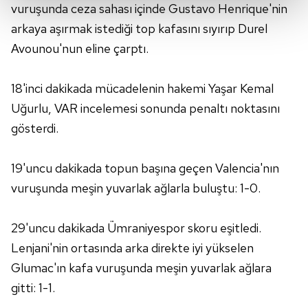
vuruşunda ceza sahası içinde Gustavo Henrique'nin
arkaya aşırmak istediği top kafasını sıyırıp Durel
Her halükârda, kullanıcılar, bu çerezlere izin vermedikleri
takdirde, kullanıcılara hedefli reklamlar
Avounou'nun eline çarptı.
gösterilmeyecektir."
18'inci dakikada mücadelenin hakemi Yaşar Kemal
Sizlere daha iyi bir hizmet sunabilmek için İnternet
Uğurlu, VAR incelemesi sonunda penaltı noktasını
Sitemizde kendimize ve üçüncü kişilere ait çerezler
kullanılmaktadır. Bu çerezler vasıtasıyla çeşitli kişisel
gösterdi.
verileriniz işlenmekte olup gerekli olan çerezler bilgi
toplumu hizmetlerinin sunulması amacıyla
19'uncu dakikada topun başına geçen Valencia'nın
kullanılmaktadır. Diğer çerezler, sitemizin daha işlevsel
vuruşunda meşin yuvarlak ağlarla buluştu: 1-0.
kılınması ve kişiselleştirilmesi ve sizlere yönelik
reklam/pazarlama faaliyetlerinin yapılması, amaçlarıyla
sınırlı olarak açık rızanız dahilinde kullanılacaktır.
29'uncu dakikada Ümraniyespor skoru eşitledi.
Lenjani'nin ortasında arka direkte iyi yükselen
Çerezlere ilişkin tercihlerinizi aşağıda yer alan panel
Glumac'ın kafa vuruşunda meşin yuvarlak ağlara
vasıtasıyla belirleyebilirsiniz. Çerezlere ilişkin detaylı bilgi
gitti: 1-1.
için Ayarlar butonuna tıklayabilir,
Çerez Bilgilendirme
Metnimizi
ziyaret edebilirsiniz.