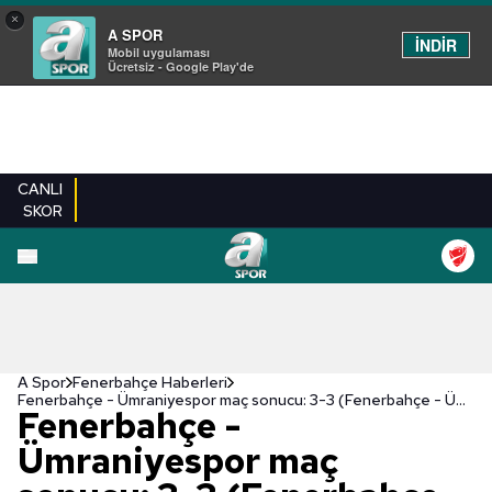
×
A SPOR
İNDİR
Mobil uygulaması
Ücretsiz - Google Play'de
CANLI
SKOR
A Spor
Fenerbahçe Haberleri
Fenerbahçe - Ümraniyespor maç sonucu: 3-3 (Fenerbahçe - Ümraniyespor maç özeti)
Fenerbahçe -
Ümraniyespor maç