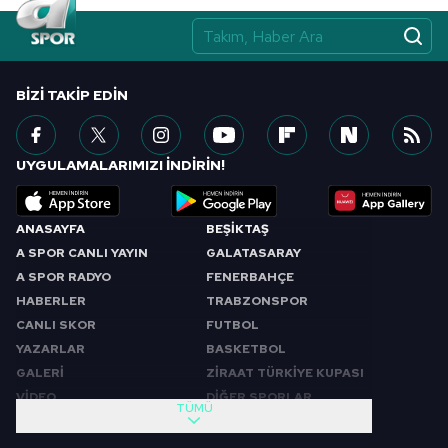
BIZI TAKIP EDIN
UYGULAMALARIMIZI İNDİRİN!
ANASAYFA
BEŞİKTAŞ
A SPOR CANLI YAYIN
GALATASARAY
A SPOR RADYO
FENERBAHÇE
HABERLER
TRABZONSPOR
CANLI SKOR
FUTBOL
YAZARLAR
BASKETBOL
GALERİ
ZİRAAT TÜRKİYE KUPASI
VİDEO
DİĞER SPORLAR
TÜMÜ
PROGRAMLAR
VIDEO