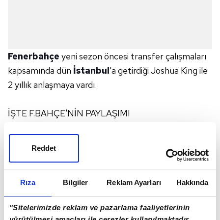
Fenerbahçe
yeni sezon öncesi transfer çalışmaları
kapsamında dün
İstanbul
'a getirdiği Joshua King ile
2 yıllık anlaşmaya vardı.
İŞTE F.BAHÇE'NİN PAYLAŞIMI
Ailemize hoş geldin Joshua King! 💛💙
Reddet
Şimdi
#SahneBizim
!
pic.twitter.com/ajISxY7Jl0
&mdash; Fenerbahçe SK (@Fenerbahce)
July 13,
2022
Rıza
Bilgiler
Reklam Ayarları
Hakkında
"Sitelerimizde reklam ve pazarlama faaliyetlerinin
İŞTE YAPILAN AÇIKLAMA
yürütülmesi amaçları ile çerezler kullanılmaktadır.