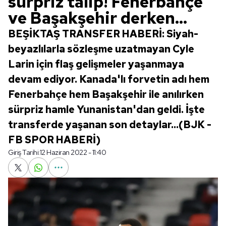
sürpriz talip! Fenerbahçe
ve Başakşehir derken...
BEŞİKTAŞ TRANSFER HABERİ: Siyah-
beyazlılarla sözleşme uzatmayan Cyle
Larin için flaş gelişmeler yaşanmaya
devam ediyor. Kanada'lı forvetin adı hem
Fenerbahçe hem Başakşehir ile anılırken
sürpriz hamle Yunanistan'dan geldi. İşte
transferde yaşanan son detaylar...(BJK -
FB SPOR HABERİ)
Giriş Tarihi:
12 Haziran 2022 - 11:40