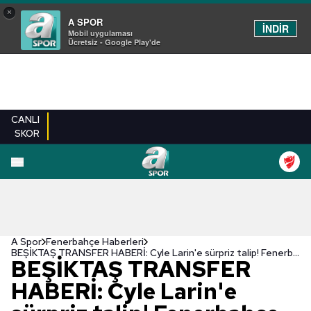
×
A SPOR
İNDİR
Mobil uygulaması
Ücretsiz - Google Play'de
CANLI
SKOR
A Spor
Fenerbahçe Haberleri
BEŞİKTAŞ TRANSFER HABERİ: Cyle Larin'e sürpriz talip! Fenerbahçe ve Başakşehir derken...
BEŞİKTAŞ TRANSFER
HABERİ: Cyle Larin'e