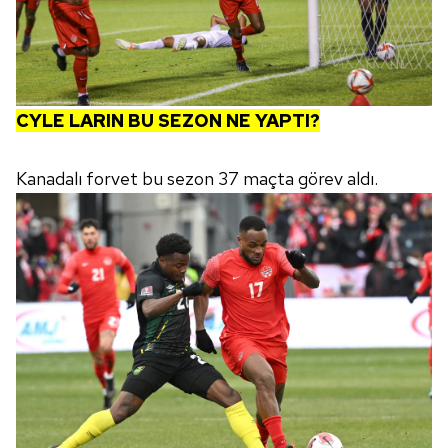
CYLE LARIN BU SEZON NE YAPTI?
Kanadalı forvet bu sezon 37 maçta görev aldı.