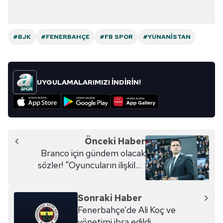
#BJK
#FENERBAHÇE
#FB SPOR
#YUNANISTAN
UYGULAMALARIMIZI İNDİRİN!
Önceki Haber
Branco için gündem olacak
sözler! "Oyuncuların ilişkileri
bozulmuştu"
Sonraki Haber
Fenerbahçe’de Ali Koç ve
yönetimi ibra edildi