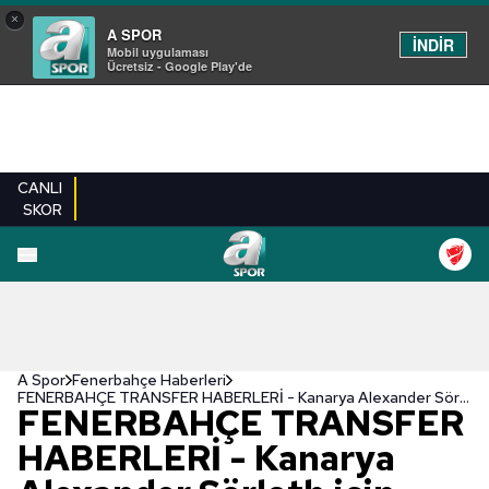
×
A SPOR
İNDİR
Mobil uygulaması
Ücretsiz - Google Play'de
CANLI
SKOR
A Spor
Fenerbahçe Haberleri
FENERBAHÇE TRANSFER HABERLERİ - Kanarya Alexander Sörloth için bastırıyor!
FENERBAHÇE TRANSFER
HABERLERİ - Kanarya