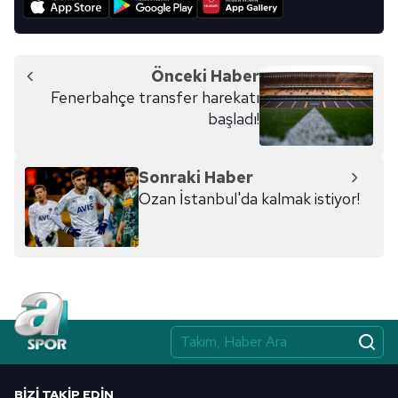
Önceki Haber
Fenerbahçe transfer harekatı
başladı!
Sonraki Haber
Ozan İstanbul'da kalmak istiyor!
BIZI TAKIP EDIN