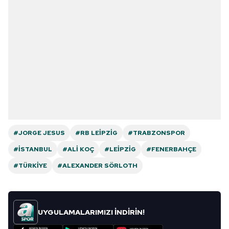
#JORGE JESUS
#RB LEIPZIG
#TRABZONSPOR
#İSTANBUL
#ALI KOÇ
#LEIPZIG
#FENERBAHÇE
#TÜRKIYE
#ALEXANDER SÖRLOTH
UYGULAMALARIMIZI İNDİRİN!