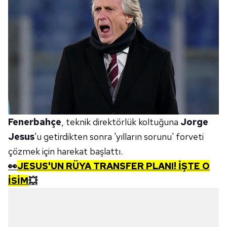
Fenerbahçe
, teknik direktörlük koltuğuna
Jorge
Jesus
'u getirdikten sonra 'yılların sorunu' forveti
çözmek için harekat başlattı.
👀
JESUS'UN RÜYA TRANSFER PLANI! İŞTE O
İSİM
💥