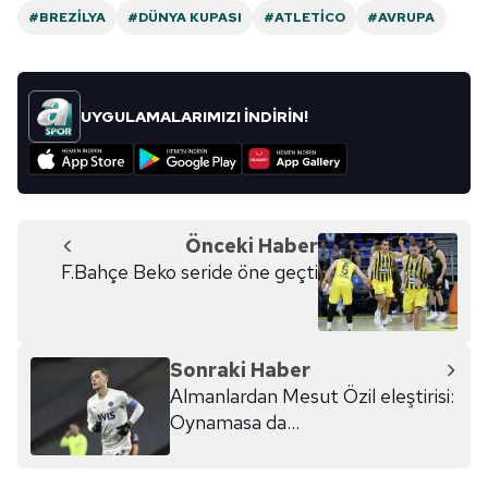
#BREZILYA
#DÜNYA KUPASI
#ATLETICO
#AVRUPA
UYGULAMALARIMIZI İNDİRİN!
Önceki Haber
F.Bahçe Beko seride öne geçti
Sonraki Haber
Almanlardan Mesut Özil eleştirisi:
Oynamasa da...