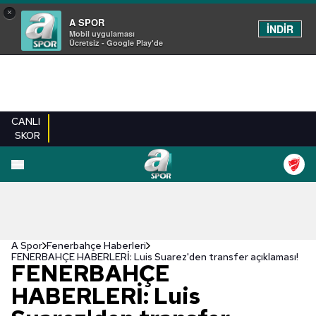
×
A SPOR
İNDİR
Mobil uygulaması
Ücretsiz - Google Play'de
CANLI
SKOR
A Spor
Fenerbahçe Haberleri
FENERBAHÇE HABERLERİ: Luis Suarez'den transfer açıklaması!
FENERBAHÇE
HABERLERİ: Luis