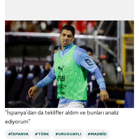
"İspanya'dan da teklifler aldım ve bunları analiz
ediyorum"
#İSPANYA
#TÜRK
#URUGUAYLI
#MADRID