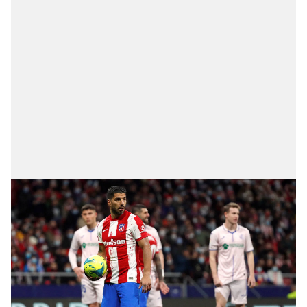
Sizlere daha iyi bir hizmet sunabilmek için İnternet
Sitemizde kendimize ve üçüncü kişilere ait çerezler
kullanılmaktadır. Bu çerezler vasıtasıyla çeşitli kişisel
verileriniz işlenmekte olup gerekli olan çerezler bilgi
toplumu hizmetlerinin sunulması amacıyla
kullanılmaktadır. Diğer çerezler, sitemizin daha işlevsel
kılınması ve kişiselleştirilmesi ve sizlere yönelik
reklam/pazarlama faaliyetlerinin yapılması, amaçlarıyla
sınırlı olarak açık rızanız dahilinde kullanılacaktır.
Çerezlere ilişkin tercihlerinizi aşağıda yer alan panel
vasıtasıyla belirleyebilirsiniz. Çerezlere ilişkin detaylı bilgi
için Ayarlar butonuna tıklayabilir,
Çerez Bilgilendirme
Metnimizi
ziyaret edebilirsiniz.
6698 sayılı Kişisel Verilerin Korunması Kanunu uyarınca
hazırlanmış Aydınlatma Metnimizi okumak ve sitemizde
ilgili mevzuata uygun olarak kullanılan çerezlerle ilgili bilgi
almak için lütfen
tıklayınız
.