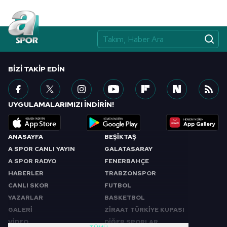
BIZI TAKIP EDIN
UYGULAMALARIMIZI İNDİRİN!
ANASAYFA
BEŞİKTAŞ
A SPOR CANLI YAYIN
GALATASARAY
A SPOR RADYO
FENERBAHÇE
HABERLER
TRABZONSPOR
CANLI SKOR
FUTBOL
YAZARLAR
BASKETBOL
GALERİ
ZİRAAT TÜRKİYE KUPASI
VİDEO
DİĞER SPORLAR