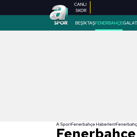
CANLI
SKOR
BEŞİKTAŞ
FENERBAHÇE
GALAT
A Spor
Fenerbahçe Haberleri
Fenerbahçe 