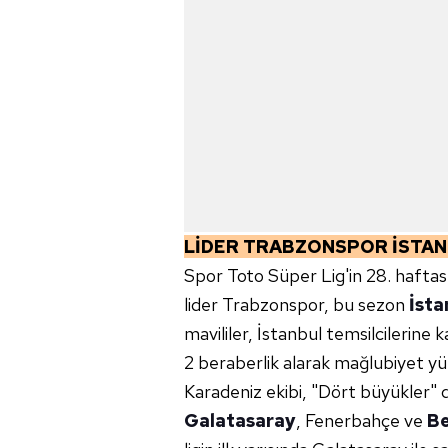
LİDER TRABZONSPOR İSTAN
Spor Toto Süper Lig'in 28. hafta
lider Trabzonspor, bu sezon
İsta
mavililer, İstanbul temsilcilerine 
2 beraberlik alarak mağlubiyet y
Karadeniz ekibi, "Dört büyükler" di
Galatasaray
, Fenerbahçe ve
Be