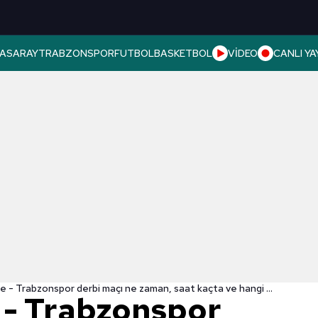
ASARAY
TRABZONSPOR
FUTBOL
BASKETBOL
VİDEO
CANLI YA
Fenerbahçe - Trabzonspor derbi maçı ne zaman, saat kaçta ve hangi kanalda? | Süper Lig
- Trabzonspor