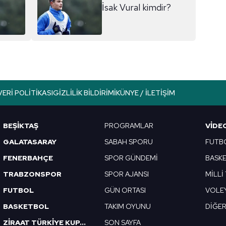
İsak Vural kimdir?
VERI POLITIKASI
GIZLILIK BILDIRIMI
KÜNYE / İLETIŞIM
BEŞİKTAŞ
PROGRAMLAR
VIDE
GALATASARAY
SABAH SPORU
FUTB
FENERBAHÇE
SPOR GÜNDEMİ
BASK
TRABZONSPOR
SPOR AJANSI
MİLLİ
FUTBOL
GÜN ORTASI
VOLE
BASKETBOL
TAKIM OYUNU
DİĞE
ZİRAAT TÜRKİYE KUPASI
SON SAYFA