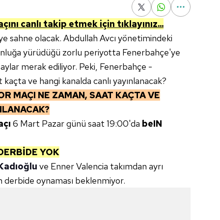
ı canlı takip etmek için tıklayınız...
iye sahne olacak. Abdullah Avcı yönetimindeki
onluğa yürüdüğü zorlu periyotta Fenerbahçe'ye
etaylar merak ediliyor. Peki, Fenerbahçe -
kaçta ve hangi kanalda canlı yayınlanacak?
R MAÇI NE ZAMAN, SAAT KAÇTA VE
INLANACAK?
açı
6 Mart Pazar günü saat 19:00'da
beIN
DERBİDE YOK
 Kadıoğlu
ve Enner Valencia takımdan ayrı
rin derbide oynaması beklenmiyor.