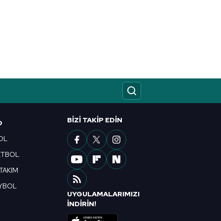
BIZI TAKIP EDIN
O
OL
ETBOL
 TAKIM
YBOL
UYGULAMALARIMIZI
R
İNDİRİN!