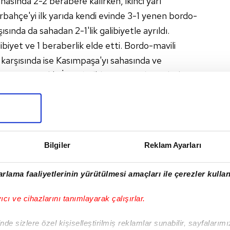
sahasında 2-2 berabere kalırken, ikinci yarı
rbahçe'yi ilk yarıda kendi evinde 3-1 yenen bordo-
ısında da sahadan 2-1'lik galibiyetle ayrıldı.
ibiyet ve 1 beraberlik elde etti. Bordo-mavili
 karşısında ise Kasımpaşa'yı sahasında ve
h Karagümrük'ü İstanbul'da 2-0 mağlup ederken
bere kaldı.
 BİTİRMEK İSTİYOR
nspor forması giyen Anthony Nwakaeme, şimdiye
karşı bu şansızlığını kırarak, kariyerini
Bilgiler
Reklam Ayarları
or'un yıldız oyuncusu Anthony Nwakaeme, şimdiye
 karşı bu şanssızlığını kırmak için pazar günü
rlama faaliyetlerinin yürütülmesi amaçları ile çerezler kullan
ray'a 3 ve Beşiktaş'a karşı 2 kez gol sevinci
vertlileri de Süper Lig kariyer listesine eklemek
yıcı ve cihazlarını tanımlayarak çalışırlar.
nda Trabzonspor ile Fenerbahçe arasında oynanacak
 beklenirken, bordo-mavili takımın hücum
de sizlere özel kişiselleştirilmiş reklamlar sunabilir, sayfalarım