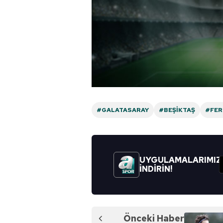
#GALATASARAY
#BEŞIKTAŞ
#FER
UYGULAMALARIMIZ
İNDİRİN!
Önceki Haber