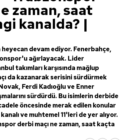
ne zaman, saat
gi kanalda? |
da heyecan devam ediyor. Fenerbahçe,
nspor'u ağırlayacak. Lider
nbul takımları karşısında mağlup
çı da kazanarak serisini sürdürmek
p Novak, Ferdi Kadıoğlu ve Enner
şmalarını sürdürdü. Bu isimlerin derbide
adele öncesinde merak edilen konular
kanalı ve muhtemel 11'leri de yer alıyor.
nspor derbi maçı ne zaman, saat kaçta