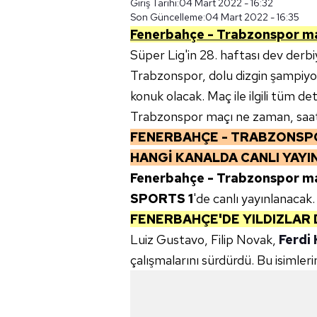
Giriş Tarihi:
04 Mart 2022 - 16:32
Son Güncelleme:
04 Mart 2022 - 16:35
Fenerbahçe - Trabzonspor maçın
Süper Lig'in 28. haftası dev derb
Trabzonspor, dolu dizgin şampiy
konuk olacak. Maç ile ilgili tüm d
Trabzonspor maçı ne zaman, saat 
FENERBAHÇE - TRABZONSPO
HANGİ KANALDA CANLI YAY
Fenerbahçe - Trabzonspor m
SPORTS 1
'de canlı yayınlanacak.
FENERBAHÇE'DE YILDIZLAR 
Luiz Gustavo, Filip Novak,
Ferdi
çalışmalarını sürdürdü. Bu isimle