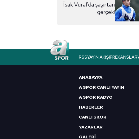
İsak Vural'da şaşırtan
gerçek!
RSS
YAYIN AKIŞI
FREKANSLAR
ANASAYFA
A SPOR CANLI YAYIN
A SPOR RADYO
HABERLER
CANLI SKOR
YAZARLAR
GALERİ