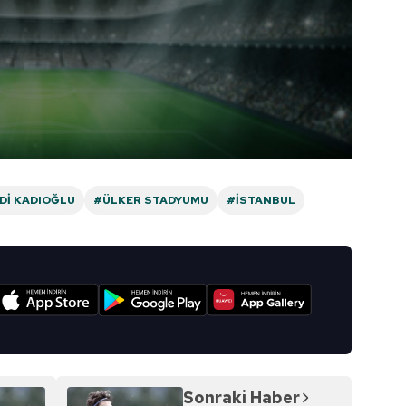
DI KADIOĞLU
#ÜLKER STADYUMU
#İSTANBUL
I
Sonraki Haber