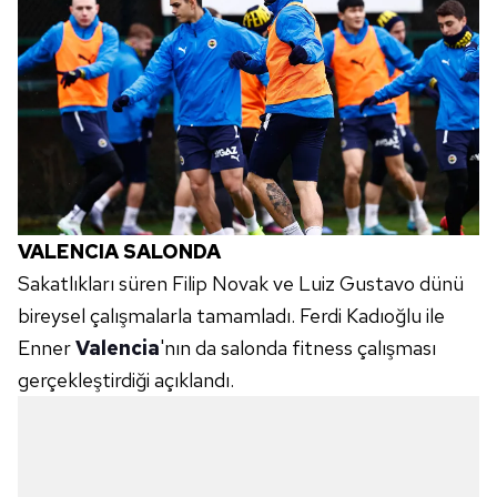
için Ayarlar butonuna tıklayabilir,
Çerez Bilgilendirme
Metnimizi
ziyaret edebilirsiniz.
6698 sayılı Kişisel Verilerin Korunması Kanunu uyarınca
hazırlanmış Aydınlatma Metnimizi okumak ve sitemizde
ilgili mevzuata uygun olarak kullanılan çerezlerle ilgili bilgi
almak için lütfen
tıklayınız
.
VALENCIA SALONDA
Sakatlıkları süren Filip Novak ve Luiz Gustavo dünü
bireysel çalışmalarla tamamladı. Ferdi Kadıoğlu ile
Enner
Valencia
'nın da salonda fitness çalışması
gerçekleştirdiği açıklandı.