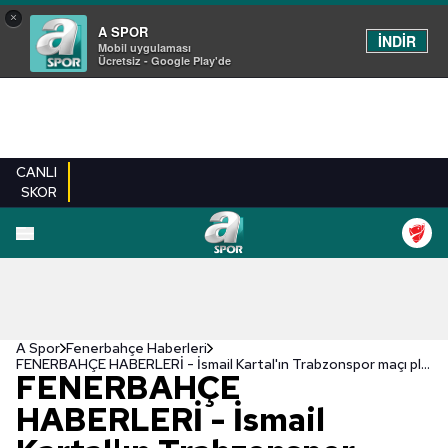
×
A SPOR
İNDİR
Mobil uygulaması
Ücretsiz - Google Play'de
CANLI
SKOR
A Spor
Fenerbahçe Haberleri
FENERBAHÇE HABERLERİ - İsmail Kartal'ın Trabzonspor maçı planı ortaya çıktı!
FENERBAHÇE
HABERLERİ - İsmail