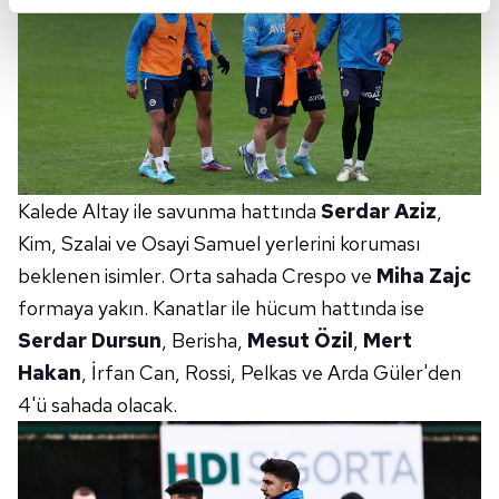
reklamların maliyetlerimizi karşılamak noktasında tek gelir
kalemimiz olduğunu sizlere hatırlatmak isteriz.
Her halükârda, kullanıcılar, bu çerezlere izin vermedikleri
takdirde, kullanıcılara hedefli reklamlar
gösterilmeyecektir."
Sizlere daha iyi bir hizmet sunabilmek için İnternet
Kalede Altay ile savunma hattında
Serdar Aziz
,
Sitemizde kendimize ve üçüncü kişilere ait çerezler
Kim, Szalai ve Osayi Samuel yerlerini koruması
kullanılmaktadır. Bu çerezler vasıtasıyla çeşitli kişisel
verileriniz işlenmekte olup gerekli olan çerezler bilgi
beklenen isimler. Orta sahada Crespo ve
Miha Zajc
toplumu hizmetlerinin sunulması amacıyla
formaya yakın. Kanatlar ile hücum hattında ise
kullanılmaktadır. Diğer çerezler, sitemizin daha işlevsel
Serdar Dursun
, Berisha,
Mesut Özil
,
Mert
kılınması ve kişiselleştirilmesi ve sizlere yönelik
Hakan
, İrfan Can, Rossi, Pelkas ve Arda Güler'den
reklam/pazarlama faaliyetlerinin yapılması, amaçlarıyla
4'ü sahada olacak.
sınırlı olarak açık rızanız dahilinde kullanılacaktır.
Çerezlere ilişkin tercihlerinizi aşağıda yer alan panel
vasıtasıyla belirleyebilirsiniz. Çerezlere ilişkin detaylı bilgi