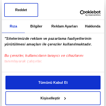
Reddet
Rıza
Bilgiler
Reklam Ayarları
Hakkında
"Sitelerimizde reklam ve pazarlama faaliyetlerinin
yürütülmesi amaçları ile çerezler kullanılmaktadır.
Bu çerezler, kullanıcıların tarayıcı ve cihazlarını
tanımlayarak çalışırlar.
Bu çerezlere izin vermeniz halinde sizlere özel
kişiselleştirilmiş reklamlar sunabilir, sayfalarımızda sizlere
Tümünü Kabul Et
daha iyi reklam deneyimi yaşatabiliriz. Bunu yaparken
amacımızın size daha iyi bir reklam deneyimi sunmak
olduğunu ve sizlere en iyi içerikleri sunabilmek adına
Kişiselleştir
elimizden gelen çabayı gösterdiğimizi ve bu noktada,