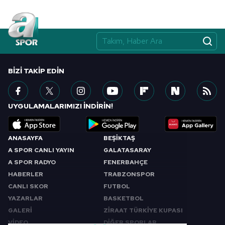
BIZI TAKIP EDIN
UYGULAMALARIMIZI İNDİRİN!
ANASAYFA
BEŞİKTAŞ
A SPOR CANLI YAYIN
GALATASARAY
A SPOR RADYO
FENERBAHÇE
HABERLER
TRABZONSPOR
CANLI SKOR
FUTBOL
YAZARLAR
BASKETBOL
GALERİ
ZİRAAT TÜRKİYE KUPASI
VİDEO
DİĞER SPORLAR