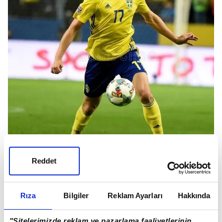
Reddet
Rıza
Bilgiler
Reklam Ayarları
Hakkında
Takvim'in haberine göre; taraflar bir kez daha bir
araya geldi... Viktor Claesson, Fenerbahçe'nin yaptığı
"Sitelerimizde reklam ve pazarlama faaliyetlerinin