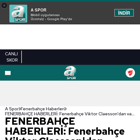
×
A SPOR
İNDİR
Mobil uygulaması
Ücretsiz - Google Play'de
CANLI
SKOR
A Spor
Fenerbahçe Haberleri
FENERBAHÇE HABERLERİ: Fenerbahçe Viktor Claesson'dan vazgeçmiyor!
FENERBAHÇE
HABERLERİ: Fenerbahçe