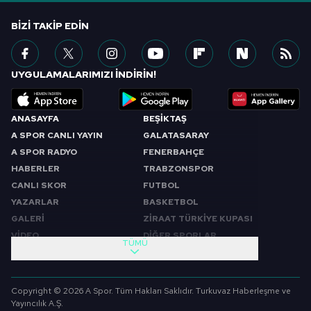
BIZI TAKIP EDIN
UYGULAMALARIMIZI İNDİRİN!
ANASAYFA
BEŞİKTAŞ
A SPOR CANLI YAYIN
GALATASARAY
A SPOR RADYO
FENERBAHÇE
HABERLER
TRABZONSPOR
CANLI SKOR
FUTBOL
YAZARLAR
BASKETBOL
GALERİ
ZİRAAT TÜRKİYE KUPASI
VİDEO
DİĞER SPORLAR
TÜMÜ
PROGRAMLAR
VIDEO
SABAH SPORU
FUTBOL
Copyright © 2026 A Spor. Tüm Hakları Saklıdır. Turkuvaz Haberleşme ve
SPOR GÜNDEMİ
BASKETBOL
Yayıncılık A.Ş.