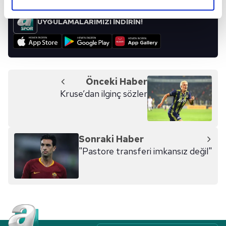
elimizden gelen çabayı gösterdiğimizi ve bu noktada,
reklamların maliyetlerimizi karşılamak noktasında tek gelir
UYGULAMALARIMIZI İNDİRİN!
kalemimiz olduğunu sizlere hatırlatmak isteriz.
Her halükârda, kullanıcılar, bu çerezlere izin vermedikleri
takdirde, kullanıcılara hedefli reklamlar
gösterilmeyecektir."
Önceki Haber
Kruse’dan ilginç sözler
Sizlere daha iyi bir hizmet sunabilmek için İnternet
Sitemizde kendimize ve üçüncü kişilere ait çerezler
kullanılmaktadır. Bu çerezler vasıtasıyla çeşitli kişisel
verileriniz işlenmekte olup gerekli olan çerezler bilgi
Sonraki Haber
toplumu hizmetlerinin sunulması amacıyla
"Pastore transferi imkansız değil"
kullanılmaktadır. Diğer çerezler, sitemizin daha işlevsel
kılınması ve kişiselleştirilmesi ve sizlere yönelik
reklam/pazarlama faaliyetlerinin yapılması, amaçlarıyla
sınırlı olarak açık rızanız dahilinde kullanılacaktır.
Çerezlere ilişkin tercihlerinizi aşağıda yer alan panel