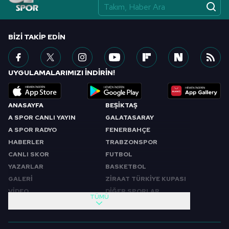
vasıtasıyla belirleyebilirsiniz. Çerezlere ilişkin detaylı bilgi
için Ayarlar butonuna tıklayabilir,
Çerez Bilgilendirme
Metnimizi
ziyaret edebilirsiniz.
BIZI TAKIP EDIN
6698 sayılı Kişisel Verilerin Korunması Kanunu uyarınca
hazırlanmış Aydınlatma Metnimizi okumak ve sitemizde
UYGULAMALARIMIZI İNDİRİN!
ilgili mevzuata uygun olarak kullanılan çerezlerle ilgili bilgi
almak için lütfen
tıklayınız
.
ANASAYFA
BEŞİKTAŞ
A SPOR CANLI YAYIN
GALATASARAY
A SPOR RADYO
FENERBAHÇE
HABERLER
TRABZONSPOR
CANLI SKOR
FUTBOL
YAZARLAR
BASKETBOL
GALERİ
ZİRAAT TÜRKİYE KUPASI
VİDEO
DİĞER SPORLAR
TÜMÜ
PROGRAMLAR
VIDEO
SABAH SPORU
FUTBOL