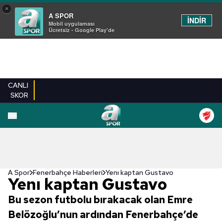
×
A SPOR
İNDİR
Mobil uygulaması
Ücretsiz - Google Play'de
CANLI
SKOR
A Spor
Fenerbahçe Haberleri
Yenı kaptan Gustavo
Yenı kaptan Gustavo
Bu sezon futbolu bırakacak olan Emre
Belözoğlu’nun ardından Fenerbahçe’de