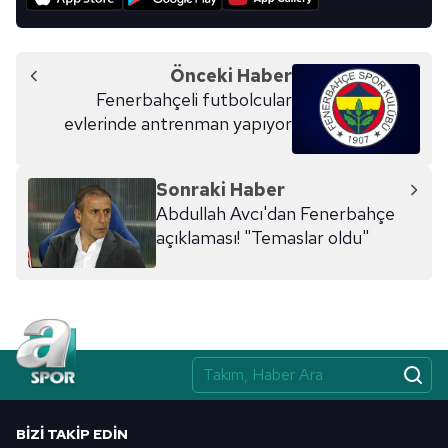
Metnimizi
ziyaret edebilirsiniz.
6698 sayılı Kişisel Verilerin Korunması Kanunu uyarınca
Önceki Haber
hazırlanmış Aydınlatma Metnimizi okumak ve sitemizde
Fenerbahçeli futbolcular
ilgili mevzuata uygun olarak kullanılan çerezlerle ilgili bilgi
evlerinde antrenman yapıyor
almak için lütfen
tıklayınız
.
Sonraki Haber
Abdullah Avcı'dan Fenerbahçe
açıklaması! "Temaslar oldu"
BIZI TAKIP EDIN