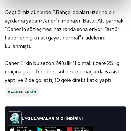
kalemimiz olduğunu sizlere hatırlatmak isteriz.
Geçtiğimiz günlerde F.Bahçe iddiaları üzerine bir
Her halükârda, kullanıcılar, bu çerezlere izin vermedikleri
açıklama yapan Caner'in menajeri Batur Altıparmak
takdirde, kullanıcılara hedefli reklamlar
"Caner'in sözleşmesi haziranda sona eriyor. Bu tür
gösterilmeyecektir."
haberlerin çıkması gayet normal" ifadelerini
Sizlere daha iyi bir hizmet sunabilmek için İnternet
kullanmıştı.
Sitemizde kendimize ve üçüncü kişilere ait çerezler
kullanılmaktadır. Bu çerezler vasıtasıyla çeşitli kişisel
Caner Erkin bu sezon 24'ü ilk 11 olmak üzere 25 lig
verileriniz işlenmekte olup gerekli olan çerezler bilgi
maçına çıktı. Tecrübeli sol bek bu maçlarda 8 asist
toplumu hizmetlerinin sunulması amacıyla
yaptı ve 2 de gol attı, 10 gole direkt katkı yaptı.
kullanılmaktadır. Diğer çerezler, sitemizin daha işlevsel
kılınması ve kişiselleştirilmesi ve sizlere yönelik
#CANER ERKIN
reklam/pazarlama faaliyetlerinin yapılması, amaçlarıyla
sınırlı olarak açık rızanız dahilinde kullanılacaktır.
Çerezlere ilişkin tercihlerinizi aşağıda yer alan panel
UYGULAMALARIMIZI İNDİRİN!
vasıtasıyla belirleyebilirsiniz. Çerezlere ilişkin detaylı bilgi
için Ayarlar butonuna tıklayabilir,
Çerez Bilgilendirme