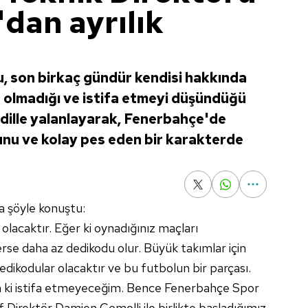
'dan ayrılık
u, son birkaç gündür kendisi hakkında
 olmadığı ve istifa etmeyi düşündüğü
r dille yalanlayarak, Fenerbahçe'de
nu ve kolay pes eden bir karakterde
a şöyle konuştu:
olacaktır. Eğer ki oynadığınız maçları
erse daha az dedikodu olur. Büyük takımlar için
dedikodular olacaktır ve bu futbolun bir parçası.
m ki istifa etmeyeceğim. Bence Fenerbahçe Spor
 Direktör Damien Comolli ile birlikte başladığımız