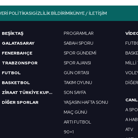
VERI POLITIKASI
GIZLILIK BILDIRIMI
KÜNYE / İLETIŞIM
BEŞİKTAŞ
PROGRAMLAR
VIDE
GALATASARAY
SABAH SPORU
FUTB
FENERBAHÇE
SPOR GÜNDEMİ
BASK
TRABZONSPOR
SPOR AJANSI
MİLLİ
FUTBOL
GÜN ORTASI
VOLE
BASKETBOL
TAKIM OYUNU
DİĞE
ZİRAAT TÜRKİYE KUPASI
SON SAYFA
CANL
DİĞER SPORLAR
YAŞASIN HAFTA SONU
A SP
MAÇ GÜNÜ
A HA
ARTI FUTBOL
ATV
90+1