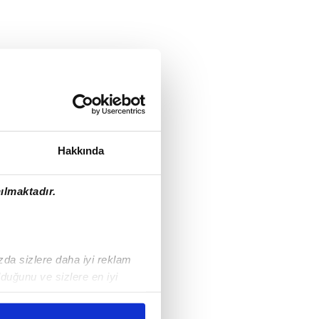
Hakkında
ılmaktadır.
ızda sizlere daha iyi reklam
duğunu ve sizlere en iyi
liyetlerimizi karşılamak