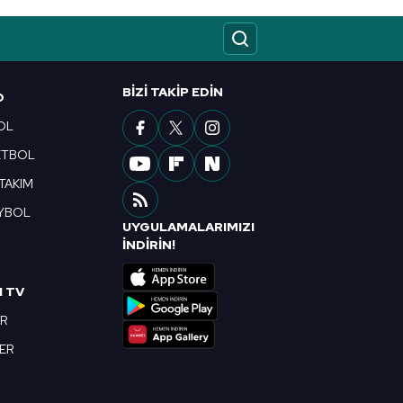
BIZI TAKIP EDIN
O
OL
ETBOL
 TAKIM
YBOL
UYGULAMALARIMIZI
R
İNDİRİN!
I TV
OR
BER