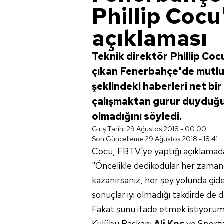
Phillip Cocu
açıklaması
Teknik direktör Phillip Coc
çıkan Fenerbahçe'de mutlu
şeklindeki haberleri net bi
çalışmaktan gurur duyduğu
olmadığını söyledi.
Giriş Tarihi:
29 Ağustos 2018 - 00:00
Son Güncelleme:
29 Ağustos 2018 - 18:41
Cocu, FBTV'ye yaptığı açıklamad
"Öncelikle dedikodular her zaman 
kazanırsanız, her şey yolunda gid
sonuçlar iyi olmadığı takdirde de 
Fakat şunu ifade etmek istiyoru
Kulübü Başkanı
Ali Koç
ve Sportif