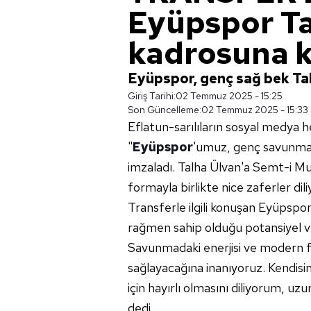
Eyüpspor Ta
kadrosuna k
Eyüpspor, genç sağ bek Talh
Giriş Tarihi:
02 Temmuz 2025 - 15:25
Son Güncelleme:
02 Temmuz 2025 - 15:33
Eflatun-sarılıların sosyal medya h
"
Eyüpspor
'umuz, genç savunma o
imzaladı. Talha Ülvan'a Semt-i Muk
formayla birlikte nice zaferler dili
Transferle ilgili konuşan Eyüpsp
rağmen sahip olduğu potansiyel ve
Savunmadaki enerjisi ve modern fu
sağlayacağına inanıyoruz. Kendi
için hayırlı olmasını diliyorum, uzu
dedi.