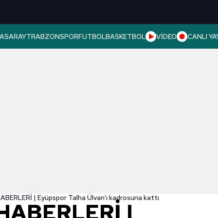
ASARAY
TRABZONSPOR
FUTBOL
BASKETBOL
VİDEO
CANLI YA
ERLERİ | Eyüpspor Talha Ülvan'ı kadrosuna kattı
HABERLERİ |