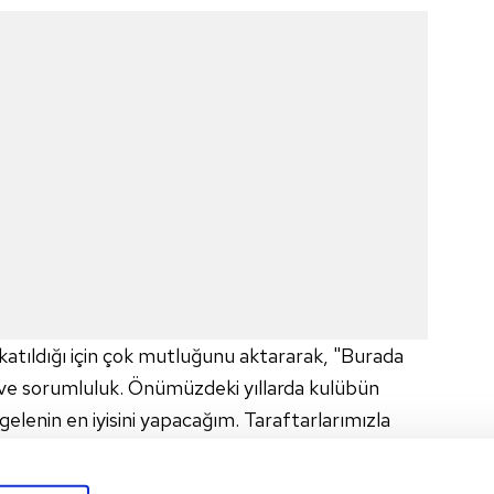
 katıldığı için çok mutluğunu aktararak, "Burada
 ve sorumluluk. Önümüzdeki yıllarda kulübün
gelenin en iyisini yapacağım. Taraftarlarımızla
mak için sabırsızlanıyorum. Bana güvenen ve bu
 ederim" diye konuştu.