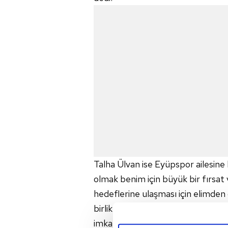
Talha Ülvan ise Eyüpspor ailesine
olmak benim için büyük bir fırsat
hedeflerine ulaşması için elimden 
birlikte büyük başarılara imza at
imkanı sağlayan herkese teşekkür