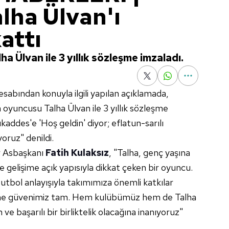
lha Ülvan'ı
attı
a Ülvan ile 3 yıllık sözleşme imzaladı.
esabından konuyla ilgili yapılan açıklamada,
yuncusu Talha Ülvan ile 3 yıllık sözleşme
addes'e 'Hoş geldin' diyor; eflatun-sarılı
yoruz" denildi.
or Asbaşkanı
Fatih Kulaksız
, "Talha, genç yaşına
 gelişime açık yapısıyla dikkat çeken bir oyuncu.
tbol anlayışıyla takımımıza önemli katkılar
sine güvenimiz tam. Hem kulübümüz hem de Talha
n ve başarılı bir birliktelik olacağına inanıyoruz"