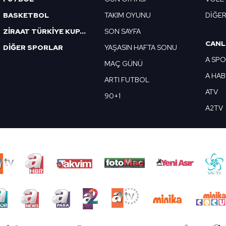
BASKETBOL
TAKIM OYUNU
DİĞE
ZİRAAT TÜRKİYE KUPASI
SON SAYFA
CANL
DİĞER SPORLAR
YAŞASIN HAFTA SONU
A SP
MAÇ GÜNÜ
A HA
ARTI FUTBOL
ATV
90+1
A2TV