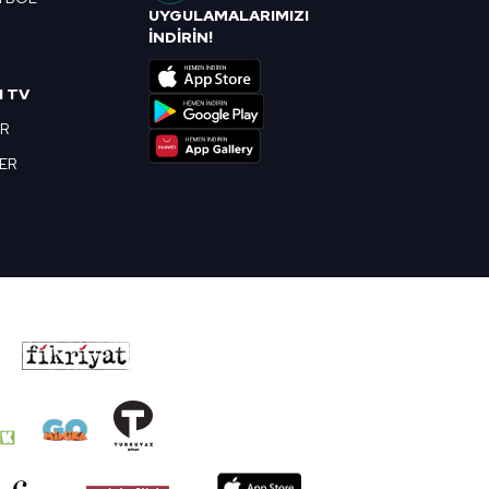
UYGULAMALARIMIZI
R
İNDİRİN!
I TV
OR
BER