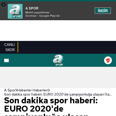
×
A SPOR
İNDİR
Mobil uygulaması
Ücretsiz - Google Play'de
CANLI
SKOR
A Spor
Haberler Haberleri
Son dakika spor haberi: EURO 2020'de şampiyonluğa ulaşan İtalya'nın kazandığı para ödülü ortaya çıktı!
Son dakika spor haberi:
EURO 2020'de