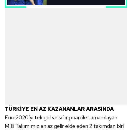
sınırlı olarak açık rızanız dahilinde kullanılacaktır.
Çerezlere ilişkin tercihlerinizi aşağıda yer alan panel
vasıtasıyla belirleyebilirsiniz. Çerezlere ilişkin detaylı bilgi
için Ayarlar butonuna tıklayabilir,
Çerez Bilgilendirme
Metnimizi
ziyaret edebilirsiniz.
6698 sayılı Kişisel Verilerin Korunması Kanunu uyarınca
hazırlanmış Aydınlatma Metnimizi okumak ve sitemizde
ilgili mevzuata uygun olarak kullanılan çerezlerle ilgili bilgi
almak için lütfen
tıklayınız
.
TÜRKİYE EN AZ KAZANANLAR ARASINDA
Euro2020'yi tek gol ve sıfır puan ile tamamlayan
Mİlli Takımımız en az gelir elde eden 2 takımdan biri