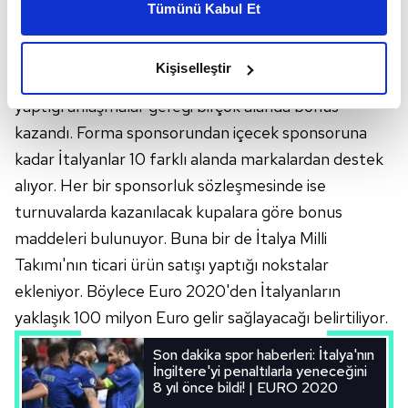
satışlarına da yansıdı. 1 aydır Avrupayı kasıp kavuran
Tümünü Kabul Et
daha iyi reklam deneyimi yaşatabiliriz. Bunu yaparken
Avrupa Futbol Şampiyonası'nda sponsorların yeni
amacımızın size daha iyi bir reklam deneyimi sunmak
hedefi İtalyanlar oldu. Ajansspor'un haberine göre;
olduğunu ve sizlere en iyi içerikleri sunabilmek adına
Kişiselleştir
İtalya Futbol Federasyonu mevcut sponsorlarla
elimizden gelen çabayı gösterdiğimizi ve bu noktada,
reklamların maliyetlerimizi karşılamak noktasında tek gelir
yaptığı anlaşmalar gereği birçok alanda bonus
kalemimiz olduğunu sizlere hatırlatmak isteriz.
kazandı. Forma sponsorundan içecek sponsoruna
kadar İtalyanlar 10 farklı alanda markalardan destek
Her halükârda, kullanıcılar, bu çerezlere izin vermedikleri
alıyor. Her bir sponsorluk sözleşmesinde ise
takdirde, kullanıcılara hedefli reklamlar
turnuvalarda kazanılacak kupalara göre bonus
gösterilmeyecektir."
maddeleri bulunuyor. Buna bir de İtalya Milli
Sizlere daha iyi bir hizmet sunabilmek için İnternet
Takımı'nın ticari ürün satışı yaptığı nokstalar
Sitemizde kendimize ve üçüncü kişilere ait çerezler
ekleniyor. Böylece Euro 2020'den İtalyanların
kullanılmaktadır. Bu çerezler vasıtasıyla çeşitli kişisel
yaklaşık 100 milyon Euro gelir sağlayacağı belirtiliyor.
verileriniz işlenmekte olup gerekli olan çerezler bilgi
toplumu hizmetlerinin sunulması amacıyla
Son dakika spor haberleri: İtalya'nın
kullanılmaktadır. Diğer çerezler, sitemizin daha işlevsel
İngiltere'yi penaltılarla yeneceğini
kılınması ve kişiselleştirilmesi ve sizlere yönelik
8 yıl önce bildi! | EURO 2020
reklam/pazarlama faaliyetlerinin yapılması, amaçlarıyla