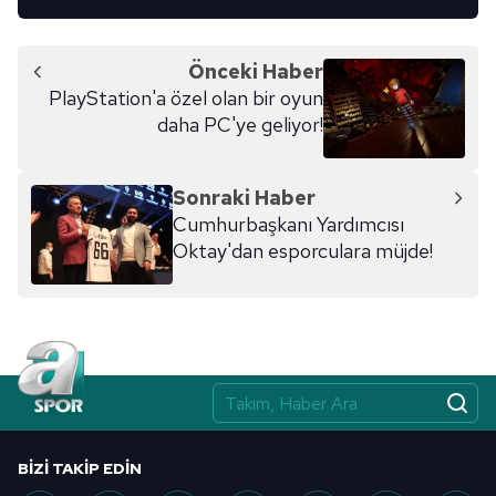
Metnimizi
ziyaret edebilirsiniz.
6698 sayılı Kişisel Verilerin Korunması Kanunu uyarınca
Önceki Haber
hazırlanmış Aydınlatma Metnimizi okumak ve sitemizde
PlayStation'a özel olan bir oyun
ilgili mevzuata uygun olarak kullanılan çerezlerle ilgili bilgi
daha PC'ye geliyor!
almak için lütfen
tıklayınız
.
Sonraki Haber
Cumhurbaşkanı Yardımcısı
Oktay'dan esporculara müjde!
BIZI TAKIP EDIN