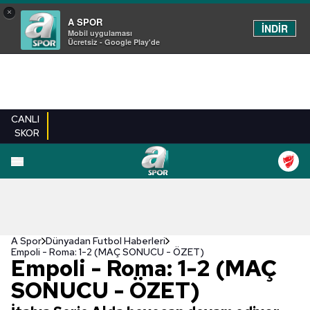
×
A SPOR
İNDİR
Mobil uygulaması
Ücretsiz - Google Play'de
CANLI
SKOR
A Spor
Dünyadan Futbol Haberleri
Empoli - Roma: 1-2 (MAÇ SONUCU - ÖZET)
Empoli - Roma: 1-2 (MAÇ
SONUCU - ÖZET)