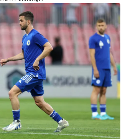
 çerezlerle ilgili bilgi almak için lütfen
tıklayınız
.