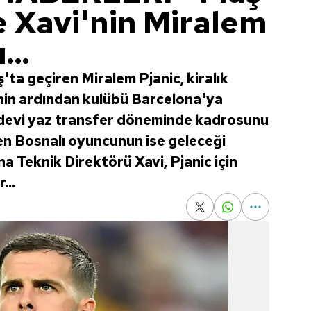
e Xavi'nin Miralem
...
ta geçiren Miralem Pjanic, kiralık
nin ardından kulübü Barcelona'ya
 devi yaz transfer döneminde kadrosunu
rken Bosnalı oyuncunun ise geleceği
 Teknik Direktörü Xavi, Pjanic için
...