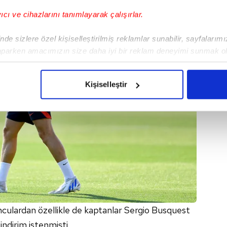
yıcı ve cihazlarını tanımlayarak çalışırlar.
de sizlere özel kişiselleştirilmiş reklamlar sunabilir, sayfalarım
aparken amacımızın size daha iyi bir reklam deneyimi sunmak ol
imizden gelen çabayı gösterdiğimizi ve bu noktada, reklamların ma
olduğunu sizlere hatırlatmak isteriz.
Kişiselleştir
çerezlere izin vermedikleri takdirde, kullanıcılara hedefli reklaml
abilmek için İnternet Sitemizde kendimize ve üçüncü kişilere ait 
isel verileriniz işlenmekte olup gerekli olan çerezler bilgi toplum
 çerezler, sitemizin daha işlevsel kılınması ve kişiselleştirilmes
 yapılması, amaçlarıyla sınırlı olarak açık rızanız dahilinde kulla
aşağıda yer alan panel vasıtasıyla belirleyebilirsiniz. Çerezlere iliş
lgilendirme Metnimizi
ziyaret edebilirsiniz.
culardan özellikle de kaptanlar Sergio Busquest
Korunması Kanunu uyarınca hazırlanmış Aydınlatma Metnimizi okum
ndirim istenmişti.