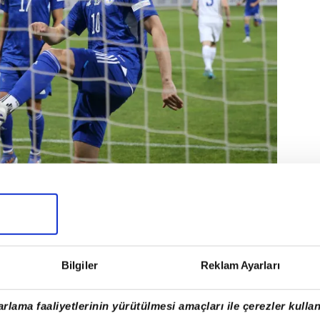
sınında çıkan haberlere göre; mali sorunlar
nsferleri; Robert Lewandowski, Raphinha, Jules
 Christensen'e dahi lisans çıkaramama ihtimali
Bilgiler
Reklam Ayarları
rlama faaliyetlerinin yürütülmesi amaçları ile çerezler kullan