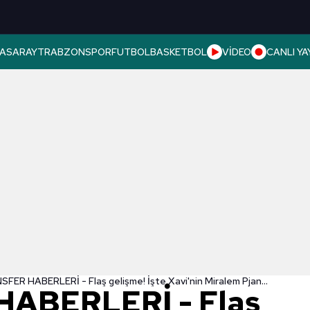
ASARAY
TRABZONSPOR
FUTBOL
BASKETBOL
VİDEO
CANLI YA
TRANSFER HABERLERİ - Flaş gelişme! İşte Xavi'nin Miralem Pjanic kararı...
ABERLERİ - Flaş