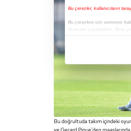
Bu çerezler, kullanıcıların tara
Bu çerezlere izin vermeniz halin
deneyimi yaşatabiliriz. Bunu y
içerikleri sunabilmek adına el
noktasında tek gelir kalemimiz 
Her halükârda, kullanıcılar, bu 
Sizlere daha iyi bir hizmet sun
çerezler vasıtasıyla çeşitli kiş
amacıyla kullanılmaktadır. Diğer
reklam/pazarlama faaliyetlerinin
Çerezlere ilişkin tercihlerinizi 
butonuna tıklayabilir,
Çerez Bi
Bu doğrultuda takım içindeki oyun
6698 sayılı Kişisel Verilerin 
ve Gerard Pique'den maaşlarında i