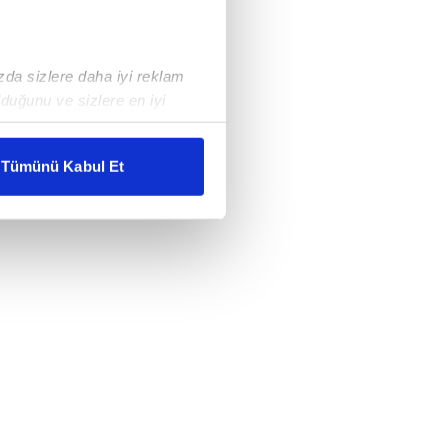
ızda sizlere daha iyi reklam
duğunu ve sizlere en iyi
liyetlerimizi karşılamak
Tümünü Kabul Et
ar gösterilmeyecektir."
çerezler kullanılmaktadır. Bu
u hizmetlerinin sunulması
i ve sizlere yönelik
nılacaktır.
kin detaylı bilgi için Ayarlar
ak ve sitemizde ilgili