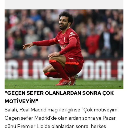
vasıtasıyla belirleyebilirsiniz. Çerezlere ilişkin detaylı bilgi
için Ayarlar butonuna tıklayabilir,
Çerez Bilgilendirme
Metnimizi
ziyaret edebilirsiniz.
6698 sayılı Kişisel Verilerin Korunması Kanunu uyarınca
hazırlanmış Aydınlatma Metnimizi okumak ve sitemizde
ilgili mevzuata uygun olarak kullanılan çerezlerle ilgili bilgi
almak için lütfen
tıklayınız
.
"GEÇEN SEFER OLANLARDAN SONRA ÇOK
MOTİVEYİM"
Salah, Real Madrid maçı ile ilgili ise "Çok motiveyim.
Geçen sefer Madrid'de olanlardan sonra ve Pazar
günü Premier Lig'de olanlardan sonra, herkes