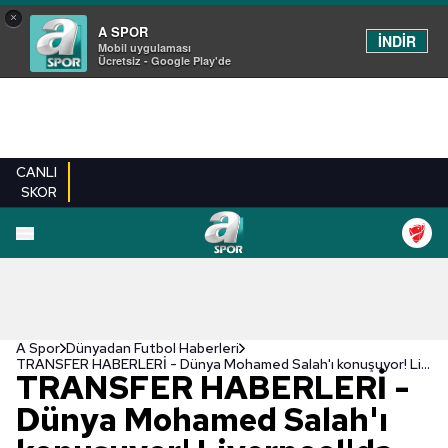
×
A SPOR
İNDİR
Mobil uygulaması
Ücretsiz - Google Play'de
CANLI
SKOR
A Spor
Dünyadan Futbol Haberleri
TRANSFER HABERLERİ - Dünya Mohamed Salah'ı konuşuyor! Liverpool'da kalacak mı?
TRANSFER HABERLERİ -
Dünya Mohamed Salah'ı