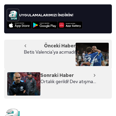
UYGULAMALARIMIZI İNDİRİN!
Önceki Haber
Betis Valencia'ya acımadı!
Sonraki Haber
Ortalık gerildi! Dev atışma...