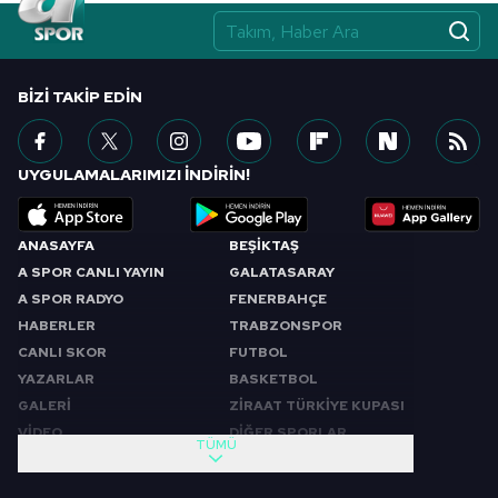
BIZI TAKIP EDIN
UYGULAMALARIMIZI İNDİRİN!
ANASAYFA
BEŞİKTAŞ
A SPOR CANLI YAYIN
GALATASARAY
A SPOR RADYO
FENERBAHÇE
HABERLER
TRABZONSPOR
CANLI SKOR
FUTBOL
YAZARLAR
BASKETBOL
GALERİ
ZİRAAT TÜRKİYE KUPASI
VİDEO
DİĞER SPORLAR
TÜMÜ
PROGRAMLAR
VIDEO