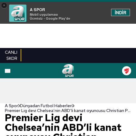
×
A SPOR
İNDİR
Mobil uygulaması
Ücretsiz - Google Play'de
CANLI
SKOR
A Spor
Dünyadan Futbol Haberleri
Premier Lig devi Chelsea’nin ABD’li kanat oyuncusu Christian Pulisic'ten flaş sözler! "Mutlu değilim"
Premier Lig devi
Chelsea’nin ABD’li kanat