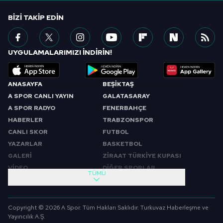
BIZI TAKIP EDIN
UYGULAMALARIMIZI İNDİRİN!
ANASAYFA
BEŞİKTAŞ
A SPOR CANLI YAYIN
GALATASARAY
A SPOR RADYO
FENERBAHÇE
HABERLER
TRABZONSPOR
CANLI SKOR
FUTBOL
YAZARLAR
BASKETBOL
GALERİ
ZİRAAT TÜRKİYE KUPASI
VİDEO
DİĞER SPORLAR
TÜMÜ
PROGRAMLAR
VIDEO
SABAH SPORU
FUTBOL
Copyright © 2026 A Spor. Tüm Hakları Saklıdır. Turkuvaz Haberleşme ve
SPOR GÜNDEMİ
BASKETBOL
Yayıncılık A.Ş.