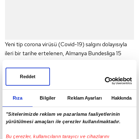
Yeni tip corona virüsü (Covid-19) salgını dolayısıyla
ileri bir tarihe ertelenen, Almanya Bundesliga 15
Mayıs'ta başlayacak. Reuters'in haberine göre,
Almanya Başbakanı Angela Merkel'in, kararı yarın
Reddet
açıklaması bekleniyor.
Reuters'ın geçtiği bilgiye göre; Angela Merkel
başbakanlığındaki Alman federal hükümeti, eyalet
Rıza
Bilgiler
Reklam Ayarları
Hakkında
başkanlarıyla gerçekleştirilen toplantının ardından,
"Sitelerimizde reklam ve pazarlama faaliyetlerinin
müsabakaların sıkı denetim içerisinde ve seyircisiz bir
yürütülmesi amaçları ile çerezler kullanılmaktadır.
şekilde oynanabilmesi için onay verdi.
Bundesliga'da kalan maçlar seyircisiz oynanacak ve
Bu çerezler, kullanıcıların tarayıcı ve cihazlarını