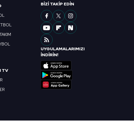
BIZI TAKIP EDIN
O
OL
ETBOL
 TAKIM
YBOL
UYGULAMALARIMIZI
R
İNDİRİN!
I TV
OR
BER