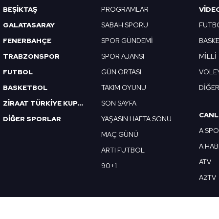
BEŞİKTAŞ
PROGRAMLAR
VIDE
GALATASARAY
SABAH SPORU
FUTB
FENERBAHÇE
SPOR GÜNDEMİ
BASK
TRABZONSPOR
SPOR AJANSI
MİLLİ
FUTBOL
GÜN ORTASI
VOLE
BASKETBOL
TAKIM OYUNU
DİĞE
ZİRAAT TÜRKİYE KUPASI
SON SAYFA
CANL
DİĞER SPORLAR
YAŞASIN HAFTA SONU
A SP
MAÇ GÜNÜ
A HA
ARTI FUTBOL
ATV
90+1
A2TV