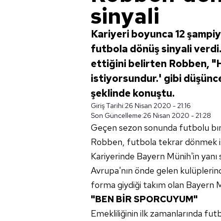
sinyali
Kariyeri boyunca 12 şampiy
futbola dönüş sinyali ver
ettiğini belirten Robben, 
istiyorsundur.' gibi düşünc
şeklinde konuştu.
Giriş Tarihi:
26 Nisan 2020 - 21:16
Son Güncelleme:
26 Nisan 2020 - 21:28
Geçen sezon sonunda futbolu bırak
Robben, futbola tekrar dönmek is
Kariyerinde Bayern Münih'in yanı 
Avrupa'nın önde gelen kulüplerin
forma giydiği takım olan Bayern 
"BEN BİR SPORCUYUM"
Emekliliğinin ilk zamanlarında fu