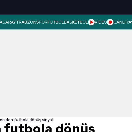
ASARAY
TRABZONSPOR
FUTBOL
BASKETBOL
VİDEO
CANLI YA
n'den futbola dönüş sinyali
 futbola dönüş