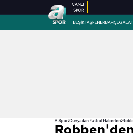
CANLI
SKOR
BEŞİKTAŞ
FENERBAHÇE
GALAT
A Spor
Dünyadan Futbol Haberleri
Robbe
Robben'den