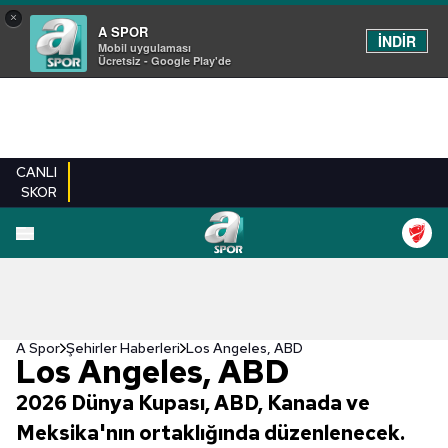
×
A SPOR
İNDİR
Mobil uygulaması
Ücretsiz - Google Play'de
CANLI
SKOR
A Spor
Şehirler Haberleri
Los Angeles, ABD
Los Angeles, ABD
2026 Dünya Kupası, ABD, Kanada ve
Meksika'nın ortaklığında düzenlenecek.