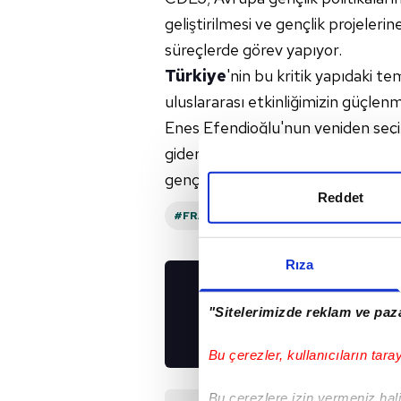
geliştirilmesi ve gençlik projeleri
süreçlerde görev yapıyor.
Türkiye
'nin bu kritik yapıdaki te
uluslararası etkinliğimizin güçle
Enes Efendioğlu'nun yeniden seçil
giderek artan söz sahibi rolünü 
gençlik alanında stratejik katkılar
Reddet
#FRANSA
#TÜRKIYE
#AVRUPA
Rıza
UYGULAMALARIMIZ
"Sitelerimizde reklam ve paza
İNDİRİN!
Bu çerezler, kullanıcıların tara
Bu çerezlere izin vermeniz halin