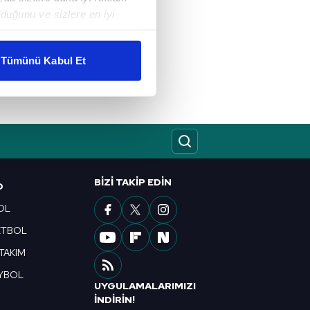
duğunu ve sizlere en iyi
liyetlerimizi karşılamak
Tümünü Kabul Et
ar gösterilmeyecektir."
çerezler kullanılmaktadır. Bu
u hizmetlerinin sunulması
i ve sizlere yönelik
nılacaktır.
BIZI TAKIP EDIN
O
kin detaylı bilgi için Ayarlar
OL
ETBOL
ak ve sitemizde ilgili
 TAKIM
YBOL
UYGULAMALARIMIZI
R
İNDİRİN!