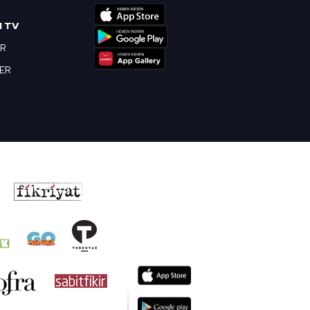
I TV
OR
BER