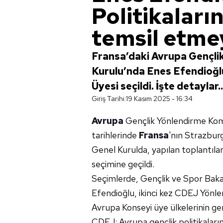
Politikaları
temsil etme
Fransa’daki Avrupa Gençli
Kurulu’nda Enes Efendioğlu
Üyesi seçildi. İşte detaylar..
Giriş Tarihi:
19 Kasım 2025 - 16:34
Avrupa
Gençlik Yönlendirme Kom
tarihlerinde
Fransa
'nın Strazburg
Genel Kurulda, yapılan toplantıl
seçimine geçildi.
Seçimlerde, Gençlik ve Spor Bak
Efendioğlu, ikinci kez CDEJ Yönlen
Avrupa Konseyi üye ülkelerinin g
CDEJ; Avrupa gençlik politikalarını