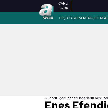
CANLI
SKOR
BEŞİKTAŞ
FENERBAHÇE
GALAT
A Spor
Diğer Sporlar Haberleri
Enes Efendi