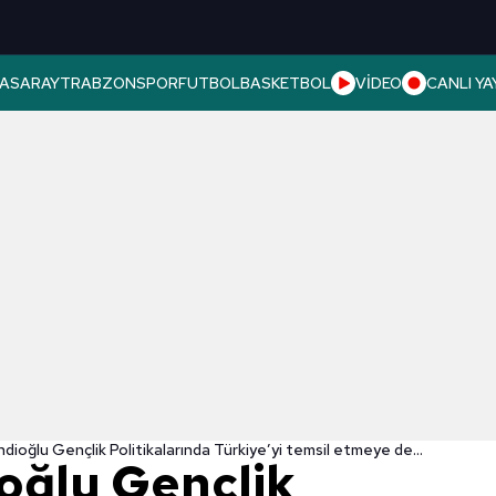
ASARAY
TRABZONSPOR
FUTBOL
BASKETBOL
VİDEO
CANLI YA
Enes Efendioğlu Gençlik Politikalarında Türkiye’yi temsil etmeye devam edecek!
oğlu Gençlik