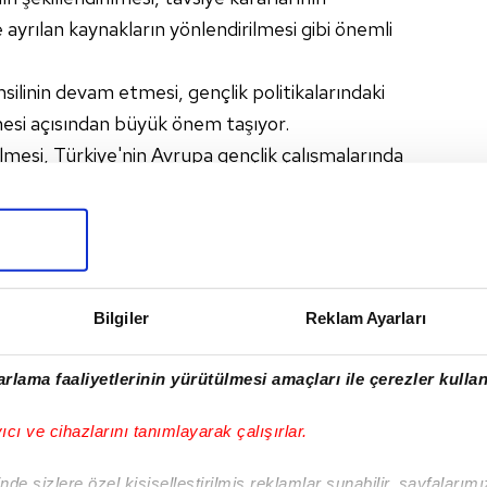
ne ayrılan kaynakların yönlendirilmesi gibi önemli
msilinin devam etmesi, gençlik politikalarındaki
nmesi açısından büyük önem taşıyor.
mesi, Türkiye'nin Avrupa gençlik çalışmalarında
pekiştirirken, önümüzdeki dönemde ülkemizin
ının da artarak sürmesi bekleniyor.
Bilgiler
Reklam Ayarları
I
rlama faaliyetlerinin yürütülmesi amaçları ile çerezler kullan
yıcı ve cihazlarını tanımlayarak çalışırlar.
de sizlere özel kişiselleştirilmiş reklamlar sunabilir, sayfalarım