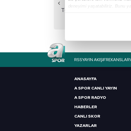
Önceki Haber
deneyimi yaşatabiliriz. Bunu y
Türkiye 155 madalya
içerikleri sunabilmek adına el
ile zirvede
noktasında tek gelir kalemimiz 
Her halükârda, kullanıcılar, bu 
Sizlere daha iyi bir hizmet sun
çerezler vasıtasıyla çeşitli kiş
RSS
YAYIN AKIŞI
FREKANSLAR
amacıyla kullanılmaktadır. Diğer
reklam/pazarlama faaliyetlerinin
ANASAYFA
Çerezlere ilişkin tercihlerinizi 
A SPOR CANLI YAYIN
butonuna tıklayabilir,
Çerez Bi
A SPOR RADYO
6698 sayılı Kişisel Verilerin 
HABERLER
mevzuata uygun olarak kullanılan
CANLI SKOR
YAZARLAR