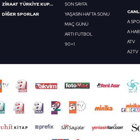
ZİRAAT TÜRKİYE KUPASI
SON SAYFA
CANL
DİĞER SPORLAR
YAŞASIN HAFTA SONU
A SP
MAÇ GÜNÜ
A HA
ARTI FUTBOL
ATV
90+1
A2TV