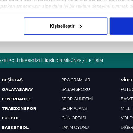
Sonraki Haber
aparken amacımızın size daha iyi bir reklam deneyimi sunmak ol
A Milli Kadın Hentbol
imizden gelen çabayı gösterdiğimizi ve bu noktada, reklamların ma
Takımı Riyad’da
olduğunu sizlere hatırlatmak isteriz.
finalde!
Kişiselleştir
çerezlere izin vermedikleri takdirde, kullanıcılara hedefli reklaml
abilmek için İnternet Sitemizde kendimize ve üçüncü kişilere ait 
isel verileriniz işlenmekte olup gerekli olan çerezler bilgi toplum
VERI POLITIKASI
GIZLILIK BILDIRIMI
KÜNYE / İLETIŞIM
 çerezler, sitemizin daha işlevsel kılınması ve kişiselleştirilmes
 yapılması, amaçlarıyla sınırlı olarak açık rızanız dahilinde kulla
BEŞİKTAŞ
PROGRAMLAR
VIDE
aşağıda yer alan panel vasıtasıyla belirleyebilirsiniz. Çerezlere iliş
GALATASARAY
SABAH SPORU
FUTB
lgilendirme Metnimizi
ziyaret edebilirsiniz.
FENERBAHÇE
SPOR GÜNDEMİ
BASK
Korunması Kanunu uyarınca hazırlanmış Aydınlatma Metnimizi okum
TRABZONSPOR
SPOR AJANSI
MİLLİ
 çerezlerle ilgili bilgi almak için lütfen
tıklayınız
.
FUTBOL
GÜN ORTASI
VOLE
BASKETBOL
TAKIM OYUNU
DİĞE