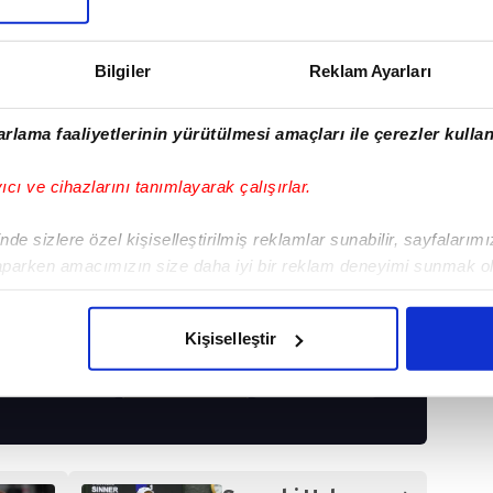
Bilgiler
Reklam Ayarları
rlama faaliyetlerinin yürütülmesi amaçları ile çerezler kullan
yıcı ve cihazlarını tanımlayarak çalışırlar.
de sizlere özel kişiselleştirilmiş reklamlar sunabilir, sayfalarım
aparken amacımızın size daha iyi bir reklam deneyimi sunmak ol
imizden gelen çabayı gösterdiğimizi ve bu noktada, reklamların ma
olduğunu sizlere hatırlatmak isteriz.
Kişiselleştir
I
çerezlere izin vermedikleri takdirde, kullanıcılara hedefli reklaml
abilmek için İnternet Sitemizde kendimize ve üçüncü kişilere ait 
isel verileriniz işlenmekte olup gerekli olan çerezler bilgi toplum
 çerezler, sitemizin daha işlevsel kılınması ve kişiselleştirilmes