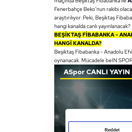
maçında Beşiktaş Fibabanka ile
A
Fenerbahçe Beko'nun rakibi olacak.
araştırılıyor. Peki, Beşiktaş Fib
hangi kanalda canlı yayınlanacak?
BEŞİKTAŞ FİBABANKA - ANA
HANGİ KANALDA?
Beşiktaş Fibabanka - Anadolu Ef
oynanacak. Mücadele beIN SPORTS
ASpor
CANLI YAYIN
Reddet