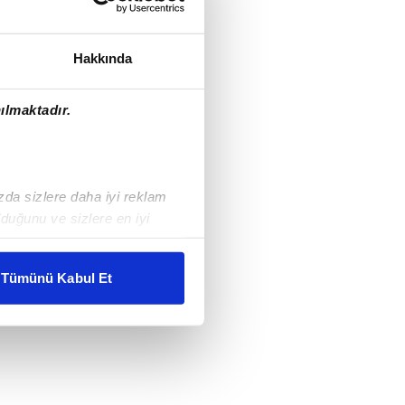
Hakkında
ılmaktadır.
ızda sizlere daha iyi reklam
duğunu ve sizlere en iyi
liyetlerimizi karşılamak
Tümünü Kabul Et
ar gösterilmeyecektir."
çerezler kullanılmaktadır. Bu
u hizmetlerinin sunulması
i ve sizlere yönelik