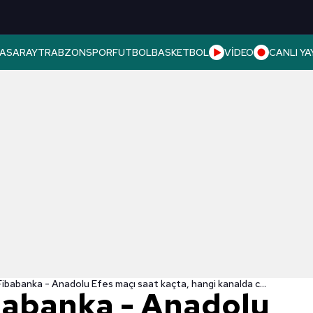
ASARAY
TRABZONSPOR
FUTBOL
BASKETBOL
VİDEO
CANLI YA
Beşiktaş Fibabanka - Anadolu Efes maçı saat kaçta, hangi kanalda canlı yayınlanacak? Basketbol Süper Ligi Play-off yarı final
babanka - Anadolu