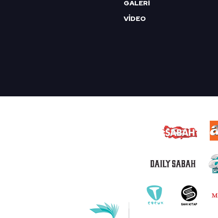
GALERİ
VİDEO