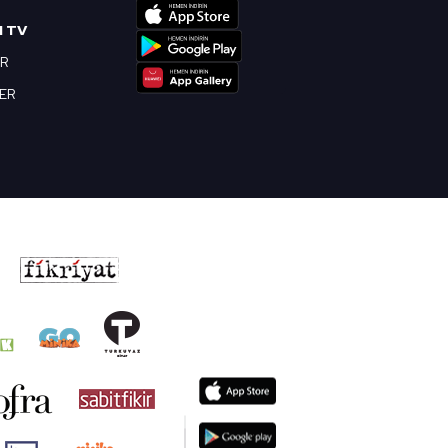
I TV
OR
BER