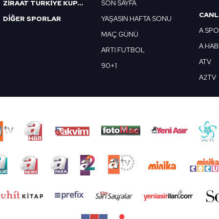
ZİRAAT TÜRKİYE KUPASI
SON SAYFA
CANL
DİĞER SPORLAR
YAŞASIN HAFTA SONU
A SP
MAÇ GÜNÜ
A HA
ARTI FUTBOL
ATV
90+1
A2TV