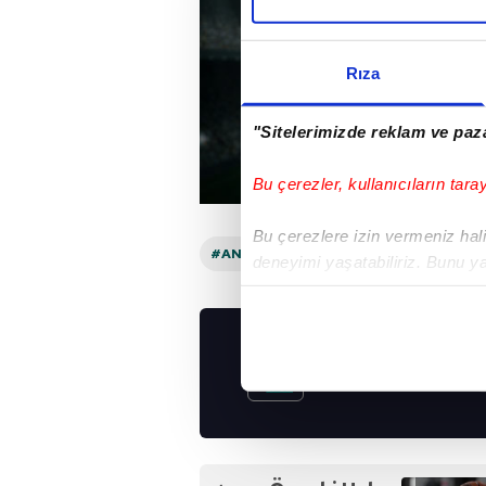
Rıza
"Sitelerimizde reklam ve paza
Bu çerezler, kullanıcıların tara
Bu çerezlere izin vermeniz halin
#ANADOLU EFES
deneyimi yaşatabiliriz. Bunu y
içerikleri sunabilmek adına el
noktasında tek gelir kalemimiz 
UYGULAMALARIMIZ
Her halükârda, kullanıcılar, bu 
İNDİRİN!
Sizlere daha iyi bir hizmet sun
çerezler vasıtasıyla çeşitli kiş
amacıyla kullanılmaktadır. Diğer