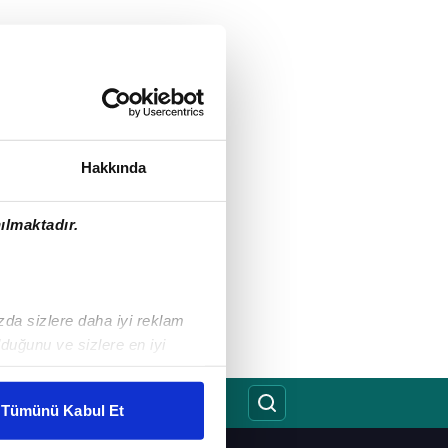
Hakkında
ılmaktadır.
ızda sizlere daha iyi reklam
duğunu ve sizlere en iyi
liyetlerimizi karşılamak
Tümünü Kabul Et
ar gösterilmeyecektir."