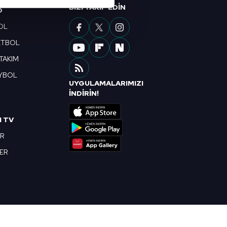
BIZI TAKIP EDIN
O
çerezler kullanılmaktadır. Bu
OL
u hizmetlerinin sunulması
ETBOL
i ve sizlere yönelik
nılacaktır.
 TAKIM
YBOL
kin detaylı bilgi için Ayarlar
UYGULAMALARIMIZI
R
İNDİRİN!
ak ve sitemizde ilgili
I TV
OR
BER