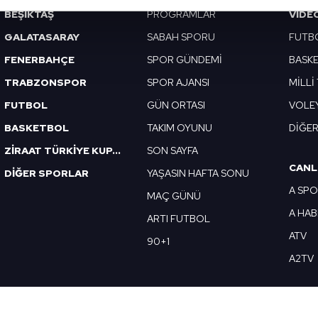
BEŞİKTAŞ
PROGRAMLAR
VIDE
abilmek için İnternet Sitemizde kendimize ve üçüncü kişilere ait 
GALATASARAY
SABAH SPORU
FUTB
isel verileriniz işlenmekte olup gerekli olan çerezler bilgi toplum
FENERBAHÇE
SPOR GÜNDEMİ
BASK
 çerezler, sitemizin daha işlevsel kılınması ve kişiselleştirilmes
 yapılması, amaçlarıyla sınırlı olarak açık rızanız dahilinde kulla
TRABZONSPOR
SPOR AJANSI
MİLLİ
FUTBOL
GÜN ORTASI
VOLE
aşağıda yer alan panel vasıtasıyla belirleyebilirsiniz. Çerezlere iliş
BASKETBOL
TAKIM OYUNU
DİĞE
lgilendirme Metnimizi
ziyaret edebilirsiniz.
ZİRAAT TÜRKİYE KUPASI
SON SAYFA
Korunması Kanunu uyarınca hazırlanmış Aydınlatma Metnimizi okum
CANL
DİĞER SPORLAR
YAŞASIN HAFTA SONU
 çerezlerle ilgili bilgi almak için lütfen
tıklayınız
.
A SP
MAÇ GÜNÜ
A HA
ARTI FUTBOL
ATV
90+1
A2TV