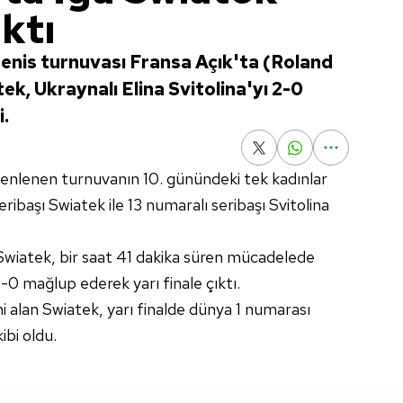
ıktı
tenis turnuvası Fransa Açık'ta (Roland
ek, Ukraynalı Elina Svitolina'yı 2-0
i.
zenlenen turnuvanın 10. günündeki tek kadınlar
ribaşı Swiatek ile 13 numaralı seribaşı Svitolina
wiatek, bir saat 41 dakika süren mücadelede
2-0 mağlup ederek yarı finale çıktı.
i alan Swiatek, yarı finalde dünya 1 numarası
ibi oldu.