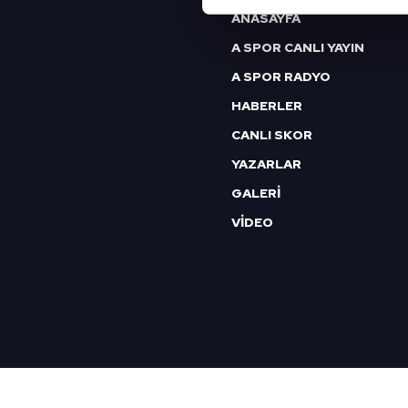
ANASAYFA
Sizlere daha iyi bir hizmet sun
A SPOR CANLI YAYIN
çerezler vasıtasıyla çeşitli kiş
A SPOR RADYO
amacıyla kullanılmaktadır. Diğer
reklam/pazarlama faaliyetlerinin
HABERLER
CANLI SKOR
Çerezlere ilişkin tercihlerinizi 
YAZARLAR
butonuna tıklayabilir,
Çerez Bi
GALERİ
6698 sayılı Kişisel Verilerin 
VİDEO
mevzuata uygun olarak kullanılan