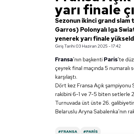
yarı finale ç
Sezonun ikinci grand slam 
Garros) Polonyalı Iga Swiat
yenerek yarı finale yükseld
Giriş Tarihi:
03 Haziran 2025 - 17:42
Fransa
'nın başkenti
Paris
'te dü
çeyrek final maçında 5 numaralı se
karşılaştı.
Dört kez Fransa Açık şampiyonu S
rakibini 6-1 ve 7-5 biten setlerle 
Turnuvada üst üste 26. galibiyetin
Belaruslu Aryna Sabalenka'nın rak
#FRANSA
#PARIS