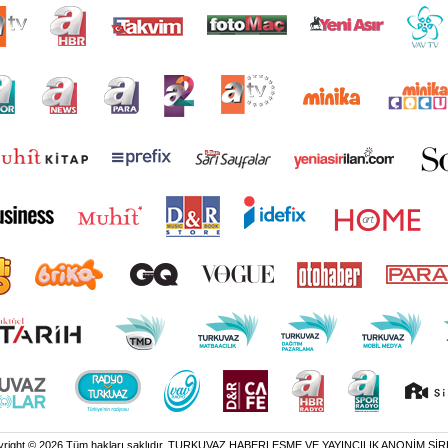
yright © 2026 Tüm hakları saklıdır. TURKUVAZ HABERLEŞME VE YAYINCILIK ANONİM ŞİR