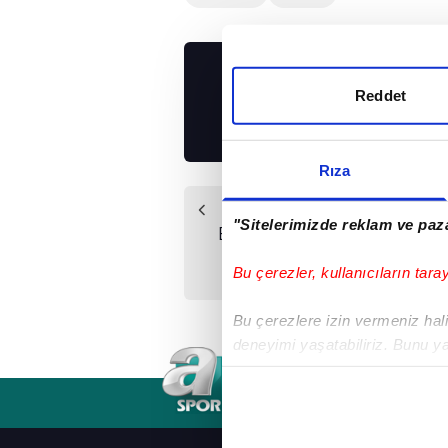
UYGULAMALARIMIZ
Reddet
İNDİRİN!
Rıza
Önceki Haber
"Sitelerimizde reklam ve paza
Eczacıbaşı Stysiak'ı
transfer etti
Bu çerezler, kullanıcıların tara
Bu çerezlere izin vermeniz halin
deneyimi yaşatabiliriz. Bunu y
içerikleri sunabilmek adına el
noktasında tek gelir kalemimiz 
RSS
YAYIN AKIŞI
FREKANSLAR
Her halükârda, kullanıcılar, bu 