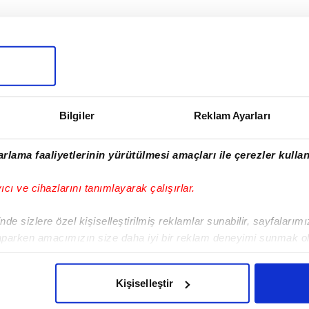
I
Bilgiler
Reklam Ayarları
Sonraki Haber
rlama faaliyetlerinin yürütülmesi amaçları ile çerezler kullan
Zverev ve Boisson
çeyrek finalde!
yıcı ve cihazlarını tanımlayarak çalışırlar.
de sizlere özel kişiselleştirilmiş reklamlar sunabilir, sayfalarım
aparken amacımızın size daha iyi bir reklam deneyimi sunmak ol
imizden gelen çabayı gösterdiğimizi ve bu noktada, reklamların ma
olduğunu sizlere hatırlatmak isteriz.
VERI POLITIKASI
GIZLILIK BILDIRIMI
KÜNYE / İLETIŞIM
Kişiselleştir
çerezlere izin vermedikleri takdirde, kullanıcılara hedefli reklaml