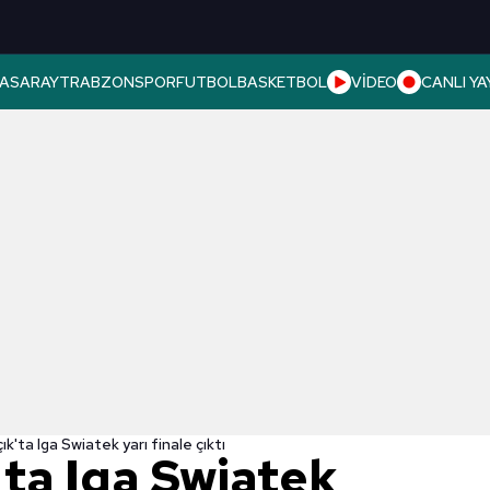
ASARAY
TRABZONSPOR
FUTBOL
BASKETBOL
VİDEO
CANLI YA
ık'ta Iga Swiatek yarı finale çıktı
'ta Iga Swiatek