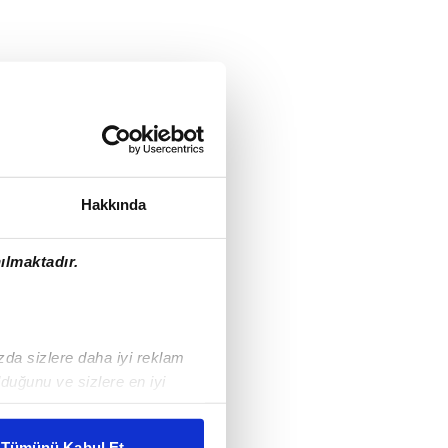
Hakkında
ılmaktadır.
ızda sizlere daha iyi reklam
duğunu ve sizlere en iyi
liyetlerimizi karşılamak
Tümünü Kabul Et