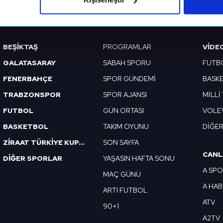
VERI POLITIKASI
GIZLILIK BILDIRIMI
KÜNYE / İLETIŞIM
çerezlere izin vermedikleri takdirde, kullanıcılara hedefli reklaml
abilmek için İnternet Sitemizde kendimize ve üçüncü kişilere ait 
BEŞİKTAŞ
PROGRAMLAR
VIDE
isel verileriniz işlenmekte olup gerekli olan çerezler bilgi toplum
 çerezler, sitemizin daha işlevsel kılınması ve kişiselleştirilmes
GALATASARAY
SABAH SPORU
FUTB
 yapılması, amaçlarıyla sınırlı olarak açık rızanız dahilinde kulla
FENERBAHÇE
SPOR GÜNDEMİ
BASK
TRABZONSPOR
SPOR AJANSI
MİLLİ
aşağıda yer alan panel vasıtasıyla belirleyebilirsiniz. Çerezlere iliş
lgilendirme Metnimizi
ziyaret edebilirsiniz.
FUTBOL
GÜN ORTASI
VOLE
BASKETBOL
TAKIM OYUNU
DİĞE
Korunması Kanunu uyarınca hazırlanmış Aydınlatma Metnimizi okum
ZİRAAT TÜRKİYE KUPASI
SON SAYFA
 çerezlerle ilgili bilgi almak için lütfen
tıklayınız
.
CANL
DİĞER SPORLAR
YAŞASIN HAFTA SONU
A SP
MAÇ GÜNÜ
A HA
ARTI FUTBOL
ATV
90+1
A2TV