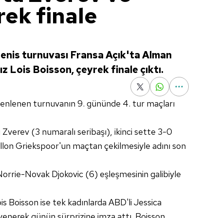
rek finale
tenis turnuvası Fransa Açık'ta Alman
 Lois Boisson, çeyrek finale çıktı.
zenlenen turnuvanın 9. gününde 4. tur maçları
i Zverev (3 numaralı seribaşı), ikinci sette 3-0
lon Griekspoor'un maçtan çekilmesiyle adını son
orrie-Novak Djokovic (6) eşleşmesinin galibiyle
s Boisson ise tek kadınlarda ABD'li Jessica
 yenerek günün sürprizine imza attı. Boisson,