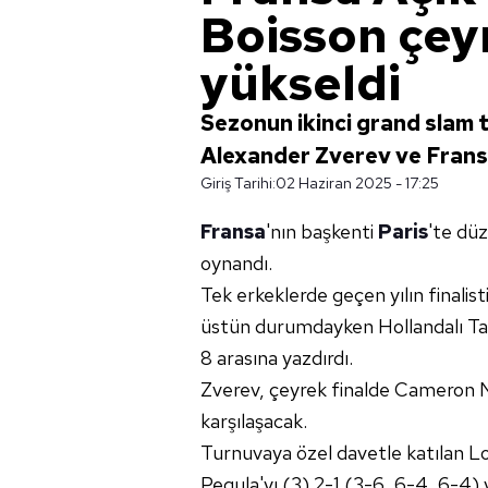
Boisson çey
yükseldi
Sezonun ikinci grand slam 
Alexander Zverev ve Fransız
Giriş Tarihi:
02 Haziran 2025 - 17:25
Fransa
'nın başkenti
Paris
'te dü
oynandı.
Tek erkeklerde geçen yılın finalist
üstün durumdayken Hollandalı Tal
8 arasına yazdırdı.
Zverev, çeyrek finalde Cameron N
karşılaşacak.
Turnuvaya özel davetle katılan Loi
Pegula'yı (3) 2-1 (3-6, 6-4, 6-4)