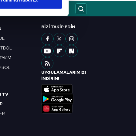
ar gösterilmeyecektir."
çerezler kullanılmaktadır. Bu
BIZI TAKIP EDIN
O
u hizmetlerinin sunulması
i ve sizlere yönelik
OL
nılacaktır.
ETBOL
 TAKIM
kin detaylı bilgi için Ayarlar
YBOL
UYGULAMALARIMIZI
R
İNDİRİN!
ak ve sitemizde ilgili
I TV
OR
BER