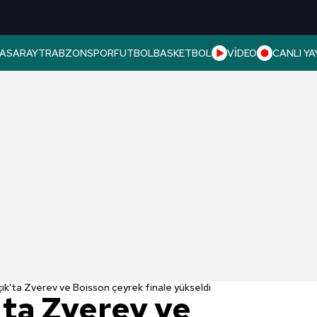
ASARAY
TRABZONSPOR
FUTBOL
BASKETBOL
VİDEO
CANLI YA
ık'ta Zverev ve Boisson çeyrek finale yükseldi
'ta Zverev ve