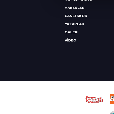
çerezler vasıtasıyla çeşitli kiş
HABERLER
amacıyla kullanılmaktadır. Diğer
CANLI SKOR
reklam/pazarlama faaliyetlerinin
YAZARLAR
Çerezlere ilişkin tercihlerinizi 
GALERİ
butonuna tıklayabilir,
Çerez Bi
VİDEO
6698 sayılı Kişisel Verilerin 
mevzuata uygun olarak kullanılan