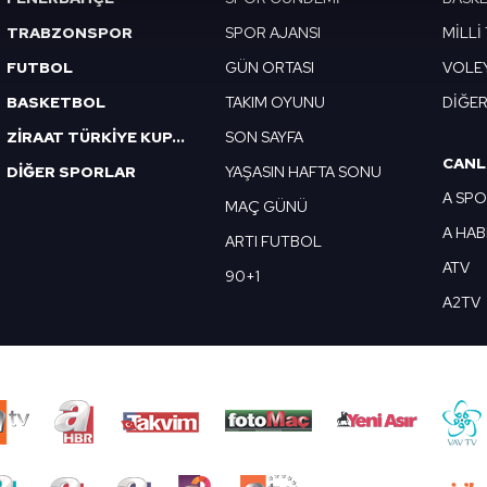
isel verileriniz işlenmekte olup gerekli olan çerezler bilgi toplum
TRABZONSPOR
SPOR AJANSI
MİLLİ
 çerezler, sitemizin daha işlevsel kılınması ve kişiselleştirilmes
FUTBOL
GÜN ORTASI
VOLE
 yapılması, amaçlarıyla sınırlı olarak açık rızanız dahilinde kulla
BASKETBOL
TAKIM OYUNU
DİĞE
aşağıda yer alan panel vasıtasıyla belirleyebilirsiniz. Çerezlere iliş
ZİRAAT TÜRKİYE KUPASI
SON SAYFA
lgilendirme Metnimizi
ziyaret edebilirsiniz.
CANL
DİĞER SPORLAR
YAŞASIN HAFTA SONU
A SP
Korunması Kanunu uyarınca hazırlanmış Aydınlatma Metnimizi okum
MAÇ GÜNÜ
 çerezlerle ilgili bilgi almak için lütfen
tıklayınız
.
A HA
ARTI FUTBOL
ATV
90+1
A2TV