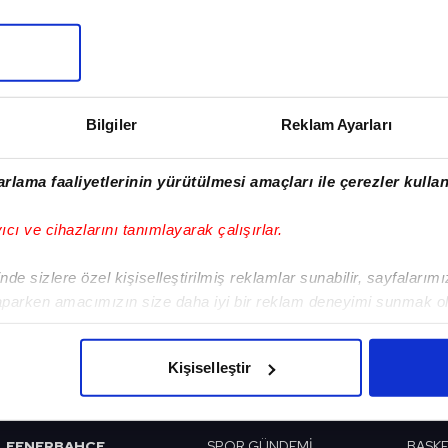
I
Sonraki Haber
Bilgiler
Reklam Ayarları
Okçulukta 13.
Uluslararası Fetih
rlama faaliyetlerinin yürütülmesi amaçları ile çerezler kullan
Kupası tamamlandı
yıcı ve cihazlarını tanımlayarak çalışırlar.
de sizlere özel kişiselleştirilmiş reklamlar sunabilir, sayfalarım
aparken amacımızın size daha iyi bir reklam deneyimi sunmak ol
VERI POLITIKASI
GIZLILIK BILDIRIMI
KÜNYE / İLETIŞIM
imizden gelen çabayı gösterdiğimizi ve bu noktada, reklamların ma
olduğunu sizlere hatırlatmak isteriz.
Kişiselleştir
BEŞİKTAŞ
PROGRAMLAR
VIDE
çerezlere izin vermedikleri takdirde, kullanıcılara hedefli reklaml
GALATASARAY
SABAH SPORU
FUTB
abilmek için İnternet Sitemizde kendimize ve üçüncü kişilere ait 
FENERBAHÇE
SPOR GÜNDEMİ
BASK