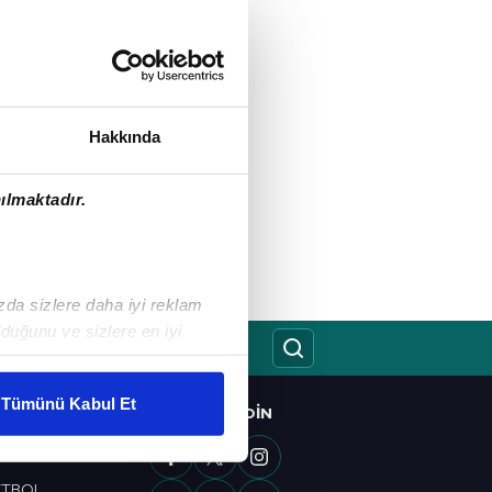
Hakkında
ılmaktadır.
ızda sizlere daha iyi reklam
duğunu ve sizlere en iyi
liyetlerimizi karşılamak
Tümünü Kabul Et
BIZI TAKIP EDIN
O
ar gösterilmeyecektir."
OL
çerezler kullanılmaktadır. Bu
ETBOL