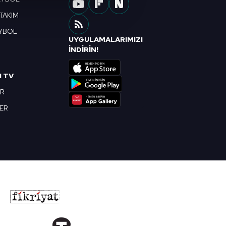
u hizmetlerinin sunulması
 TAKIM
i ve sizlere yönelik
YBOL
nılacaktır.
UYGULAMALARIMIZI
R
İNDİRİN!
kin detaylı bilgi için Ayarlar
I TV
OR
ak ve sitemizde ilgili
BER