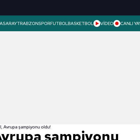
ASARAY
TRABZONSPOR
FUTBOL
BASKETBOL
VİDEO
CANLI YA
l, Avrupa şampiyonu oldu!
Avrupa şampiyonu