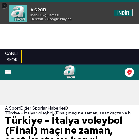
×
A SPOR
İNDİR
Mobil uygulaması
Ücretsiz - Google Play'de
CANLI
SKOR
A Spor
Diğer Sporlar Haberleri
Türkiye - İtalya voleybol (Final) maçı ne zaman, saat kaçta ve hangi kanalda? | Akdeniz Oyunları
Türkiye - İtalya voleybol
(Final) maçı ne zaman,