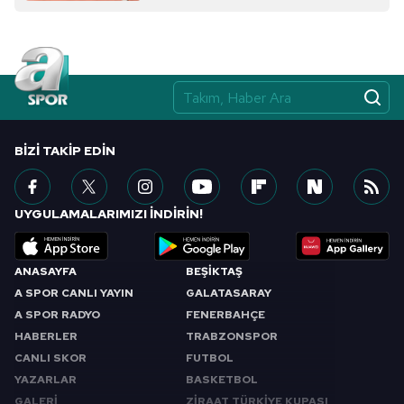
almak için lütfen
tıklayınız
.
BIZI TAKIP EDIN
UYGULAMALARIMIZI İNDİRİN!
ANASAYFA
BEŞİKTAŞ
A SPOR CANLI YAYIN
GALATASARAY
A SPOR RADYO
FENERBAHÇE
HABERLER
TRABZONSPOR
CANLI SKOR
FUTBOL
YAZARLAR
BASKETBOL
GALERİ
ZİRAAT TÜRKİYE KUPASI