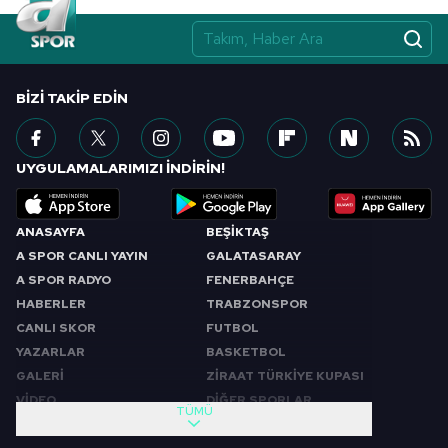
BIZI TAKIP EDIN
UYGULAMALARIMIZI İNDİRİN!
ANASAYFA
BEŞİKTAŞ
A SPOR CANLI YAYIN
GALATASARAY
A SPOR RADYO
FENERBAHÇE
HABERLER
TRABZONSPOR
CANLI SKOR
FUTBOL
YAZARLAR
BASKETBOL
GALERİ
ZİRAAT TÜRKİYE KUPASI
VİDEO
DİĞER SPORLAR
TÜMÜ
PROGRAMLAR
VIDEO