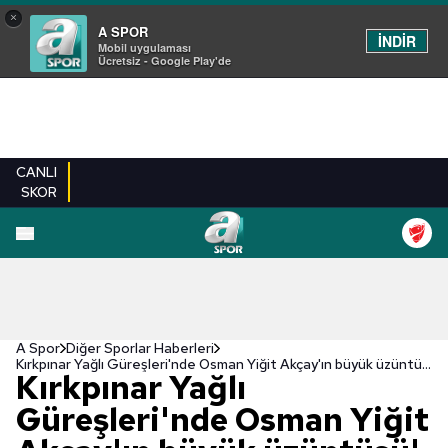
×
A SPOR
İNDİR
Mobil uygulaması
Ücretsiz - Google Play'de
CANLI
SKOR
A Spor
Diğer Sporlar Haberleri
Kırkpınar Yağlı Güreşleri'nde Osman Yiğit Akçay'ın büyük üzüntüsü!
Kırkpınar Yağlı
Güreşleri'nde Osman Yiğit