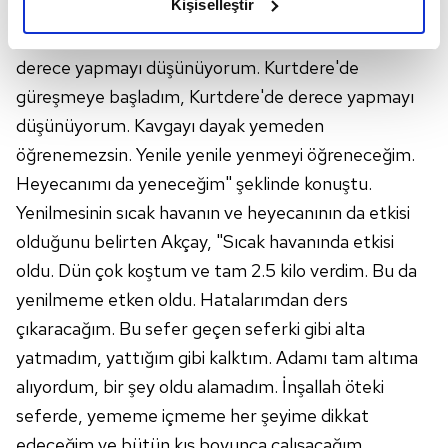
Kişiselleştir
ilk turda yenilip elendiğini söyleyen Akçay, "Hep
elimizden gelen çabayı gösterdiğimizi ve bu noktada,
yeniliyorum. Allah izin verirse başladığım yerde
reklamların maliyetlerimizi karşılamak noktasında tek gelir
kalemimiz olduğunu sizlere hatırlatmak isteriz.
derece yapmayı düşünüyorum. Kurtdere'de
güreşmeye başladım, Kurtdere'de derece yapmayı
Her halükârda, kullanıcılar, bu çerezlere izin vermedikleri
düşünüyorum. Kavgayı dayak yemeden
takdirde, kullanıcılara hedefli reklamlar
öğrenemezsin. Yenile yenile yenmeyi öğreneceğim.
gösterilmeyecektir."
Heyecanımı da yeneceğim" şeklinde konuştu.
Sizlere daha iyi bir hizmet sunabilmek için İnternet
Yenilmesinin sıcak havanın ve heyecanının da etkisi
Sitemizde kendimize ve üçüncü kişilere ait çerezler
olduğunu belirten Akçay, "Sıcak havanında etkisi
kullanılmaktadır. Bu çerezler vasıtasıyla çeşitli kişisel
oldu. Dün çok koştum ve tam 2.5 kilo verdim. Bu da
verileriniz işlenmekte olup gerekli olan çerezler bilgi
yenilmeme etken oldu. Hatalarımdan ders
toplumu hizmetlerinin sunulması amacıyla
çıkaracağım. Bu sefer geçen seferki gibi alta
kullanılmaktadır. Diğer çerezler, sitemizin daha işlevsel
kılınması ve kişiselleştirilmesi ve sizlere yönelik
yatmadım, yattığım gibi kalktım. Adamı tam altıma
reklam/pazarlama faaliyetlerinin yapılması, amaçlarıyla
alıyordum, bir şey oldu alamadım. İnşallah öteki
sınırlı olarak açık rızanız dahilinde kullanılacaktır.
seferde, yememe içmeme her şeyime dikkat
edeceğim ve bütün kış boyunca çalışacağım,