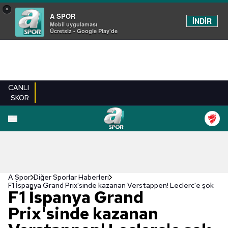
×
A SPOR
İNDİR
Mobil uygulaması
Ücretsiz - Google Play'de
CANLI
SKOR
A Spor
Diğer Sporlar Haberleri
F1 İspanya Grand Prix'sinde kazanan Verstappen! Leclerc'e şok
F1 İspanya Grand
Prix'sinde kazanan