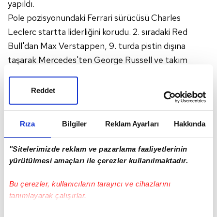
yapıldı.
Pole pozisyonundaki Ferrari sürücüsü Charles
Leclerc startta liderliğini korudu. 2. sıradaki Red
Bull'dan Max Verstappen, 9. turda pistin dışına
taşarak Mercedes'ten George Russell ve takım
arkadaşı Sergio Perez'in arkasına düştü.
Perez'in 13. turda yol verdiği Verstappen, 2'ncilik için
Reddet
mücadele ettiği Russell'ı, aracının DRS (sürtünme
azaltma sistemi) sistemindeki sorun nedeniyle bir
Rıza
Bilgiler
Reklam Ayarları
Hakkında
türlü geçemedi.
Yarışı 12 saniyeden fazla farkla lider götüren Leclerc,
"Sitelerimizde reklam ve pazarlama faaliyetlerinin
otomobilinin arızalanması nedeniyle 27. turda
yürütülmesi amaçları ile çerezler kullanılmaktadır.
mücadeleye veda etti.
Bu çerezler, kullanıcıların tarayıcı ve cihazlarını
tanımlayarak çalışırlar.