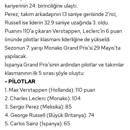
kılınması ve kişiselleştirilmesi ve sizlere yönelik
kariyerinin 24. birinciliğine ulaştı.
reklam/pazarlama faaliyetlerinin yapılması, amaçlarıyla
Perez, takım arkadaşının 13 saniye gerisinde 2'nci,
sınırlı olarak açık rızanız dahilinde kullanılacaktır.
Russell ise liderin 32.9 saniye uzağında 3. oldu.
Puanını 110'a çıkaran Verstappen, Leclerc'in 6 puan
Çerezlere ilişkin tercihlerinizi aşağıda yer alan panel
vasıtasıyla belirleyebilirsiniz. Çerezlere ilişkin detaylı bilgi
önünde pilotlar klasmanı liderliğine de yükseldi.
için Ayarlar butonuna tıklayabilir,
Çerez Bilgilendirme
Sezonun 7. yarışı Monako Grand Prix'si 29 Mayıs'ta
Metnimizi
ziyaret edebilirsiniz.
yapılacak.
İspanya Grand Prix'sinin ardından pilotlar ve takımlar
6698 sayılı Kişisel Verilerin Korunması Kanunu uyarınca
klasmanının ilk 5 sırası şöyle oluştu:
hazırlanmış Aydınlatma Metnimizi okumak ve sitemizde
ilgili mevzuata uygun olarak kullanılan çerezlerle ilgili bilgi
- PİLOTLAR
almak için lütfen
tıklayınız
.
1. Max Verstappen (Hollanda): 110 puan
2. Charles Leclerc (Monako): 104
3. Sergio Perez (Meksika): 85
4. George Russell (Büyük Britanya): 74
5. Carlos Sainz (İspanya): 65