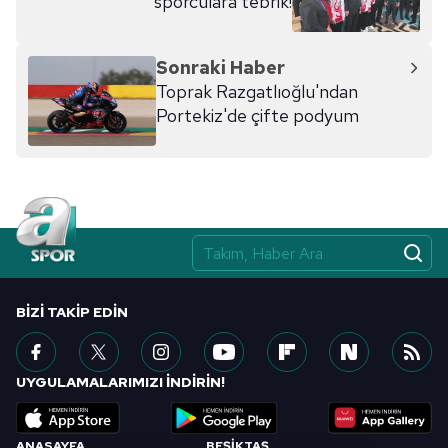
sporculara tebrik!
Sonraki Haber
Toprak Razgatlıoğlu'ndan
Portekiz'de çifte podyum
BIZI TAKIP EDIN
UYGULAMALARIMIZI İNDİRİN!
ANASAYFA
BEŞİKTAŞ