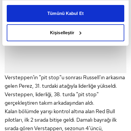
Bu çerezlere izin vermeniz halinde sizlere özel
kişiselleştirilmiş reklamlar sunabilir, sayfalarımızda sizlere
Tümünü Kabul Et
daha iyi reklam deneyimi yaşatabiliriz. Bunu yaparken
amacımızın size daha iyi bir reklam deneyimi sunmak
olduğunu ve sizlere en iyi içerikleri sunabilmek adına
Kişiselleştir
elimizden gelen çabayı gösterdiğimizi ve bu noktada,
reklamların maliyetlerimizi karşılamak noktasında tek gelir
kalemimiz olduğunu sizlere hatırlatmak isteriz.
Her halükârda, kullanıcılar, bu çerezlere izin vermedikleri
takdirde, kullanıcılara hedefli reklamlar
Versteppen'in "pit stop"u sonrası Russell'ın arkasına
gösterilmeyecektir."
gelen Perez, 31. turdaki atağıyla liderliğe yükseldi.
Sizlere daha iyi bir hizmet sunabilmek için İnternet
Versteppen, liderliği, 38. turda "pit stop"
Sitemizde kendimize ve üçüncü kişilere ait çerezler
gerçekleştiren takım arkadaşından aldı.
kullanılmaktadır. Bu çerezler vasıtasıyla çeşitli kişisel
Kalan bölümde yarışı kontrol altına alan Red Bull
verileriniz işlenmekte olup gerekli olan çerezler bilgi
pilotları, ilk 2 sırada bitişe geldi. Damalı bayrağı ilk
toplumu hizmetlerinin sunulması amacıyla
kullanılmaktadır. Diğer çerezler, sitemizin daha işlevsel
sırada gören Verstappen, sezonun 4'üncü,