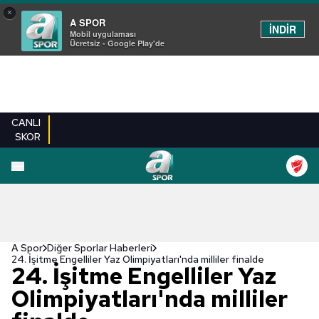
×
A SPOR
İNDİR
Mobil uygulaması
Ücretsiz - Google Play'de
CANLI
SKOR
A Spor
Diğer Sporlar Haberleri
24. İşitme Engelliler Yaz Olimpiyatları'nda milliler finalde
24. İşitme Engelliler Yaz
Olimpiyatları'nda milliler