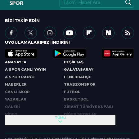
vasıtasıyla belirleyebilirsiniz. Çerezlere ilişkin detaylı bilgi
için Ayarlar butonuna tıklayabilir,
Çerez Bilgilendirme
Metnimizi
ziyaret edebilirsiniz.
BIZI TAKIP EDIN
6698 sayılı Kişisel Verilerin Korunması Kanunu uyarınca
hazırlanmış Aydınlatma Metnimizi okumak ve sitemizde
UYGULAMALARIMIZI İNDİRİN!
ilgili mevzuata uygun olarak kullanılan çerezlerle ilgili bilgi
almak için lütfen
tıklayınız
.
ANASAYFA
BEŞİKTAŞ
A SPOR CANLI YAYIN
GALATASARAY
A SPOR RADYO
FENERBAHÇE
HABERLER
TRABZONSPOR
CANLI SKOR
FUTBOL
YAZARLAR
BASKETBOL
GALERİ
ZİRAAT TÜRKİYE KUPASI
VİDEO
DİĞER SPORLAR
TÜMÜ
PROGRAMLAR
VIDEO
SABAH SPORU
FUTBOL