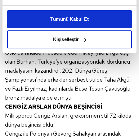
Bu çerezlere izin vermeniz halinde sizlere özel
kişiselleştirilmiş reklamlar sunabilir, sayfalarımızda sizlere
Tümünü Kabul Et
daha iyi reklam deneyimi yaşatabiliriz. Bunu yaparken
amacımızın size daha iyi bir reklam deneyimi sunmak
olduğunu ve sizlere en iyi içerikleri sunabilmek adına
Kişiselleştir
elimizden gelen çabayı gösterdiğimizi ve bu noktada,
reklamların maliyetlerimizi karşılamak noktasında tek gelir
Oslo'da finalde mücadele eden ilk ay-yıldızlı güreşçi
kalemimiz olduğunu sizlere hatırlatmak isteriz.
olan Burhan, Türkiye'ye organizasyondaki dördüncü
madalyasını kazandırdı. 2021 Dünya Güreş
Her halükârda, kullanıcılar, bu çerezlere izin vermedikleri
Şampiyonası'nda erkekler serbest stilde Taha Akgül
takdirde, kullanıcılara hedefli reklamlar
ve Fazlı Eryılmaz, kadınlarda Buse Tosun Çavuşoğlu
gösterilmeyecektir."
bronz madalya elde etmişti.
Sizlere daha iyi bir hizmet sunabilmek için İnternet
CENGİZ ARSLAN DÜNYA BEŞİNCİSİ
Sitemizde kendimize ve üçüncü kişilere ait çerezler
Milli sporcu Cengiz Arslan, grekoromen stil 72 kiloda
kullanılmaktadır. Bu çerezler vasıtasıyla çeşitli kişisel
dünya beşincisi oldu.
verileriniz işlenmekte olup gerekli olan çerezler bilgi
toplumu hizmetlerinin sunulması amacıyla
Cengiz ile Polonyalı Gevorg Sahakyan arasındaki