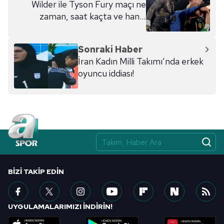
Wilder ile Tyson Fury maçı ne
zaman, saat kaçta ve hangi
kanalda?
Sonraki Haber
İran Kadın Milli Takımı’nda erkek
oyuncu iddiası!
BIZI TAKIP EDIN
UYGULAMALARIMIZI İNDİRİN!