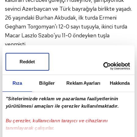
sevinci Azerbaycan ve Türk bayrağıyla birlikte yaşadı.
26 yaşındaki Burhan Akbudak, ilk turda Ermeni
Gegham Torgomyan'ı 12-0 sayı tuşuyla, ikinci turda
Macar Laszlo Szabo'yu 11-0 öndeyken tuşla
yenmişti.
Çeyrek finalde ABD'li Benjamin Provisor'u 10-0 sayı
tuşuyla mağlup eden milli güreşçi, yarı finalde İranlı
Reddet
Pejman Soltanmorad Poshtam ile yaptığı
müsabakayı 5-2 kazanarak adını finale yazdırmıştı.
Rıza
Bilgiler
Reklam Ayarları
Hakkında
"Sitelerimizde reklam ve pazarlama faaliyetlerinin
yürütülmesi amaçları ile çerezler kullanılmaktadır.
Bu çerezler, kullanıcıların tarayıcı ve cihazlarını
tanımlayarak çalışırlar.