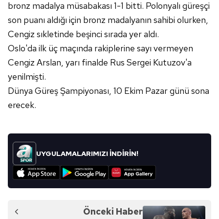
kullanılmaktadır. Diğer çerezler, sitemizin daha işlevsel
bronz madalya müsabakası 1-1 bitti. Polonyalı güreşçi
kılınması ve kişiselleştirilmesi ve sizlere yönelik
son puanı aldığı için bronz madalyanın sahibi olurken,
reklam/pazarlama faaliyetlerinin yapılması, amaçlarıyla
Cengiz sıkletinde beşinci sırada yer aldı.
sınırlı olarak açık rızanız dahilinde kullanılacaktır.
Oslo'da ilk üç maçında rakiplerine sayı vermeyen
Çerezlere ilişkin tercihlerinizi aşağıda yer alan panel
Cengiz Arslan, yarı finalde Rus Sergei Kutuzov'a
vasıtasıyla belirleyebilirsiniz. Çerezlere ilişkin detaylı bilgi
yenilmişti.
için Ayarlar butonuna tıklayabilir,
Çerez Bilgilendirme
Dünya Güreş Şampiyonası, 10 Ekim Pazar günü sona
Metnimizi
ziyaret edebilirsiniz.
erecek.
6698 sayılı Kişisel Verilerin Korunması Kanunu uyarınca
hazırlanmış Aydınlatma Metnimizi okumak ve sitemizde
ilgili mevzuata uygun olarak kullanılan çerezlerle ilgili bilgi
UYGULAMALARIMIZI İNDİRİN!
almak için lütfen
tıklayınız
.
Önceki Haber