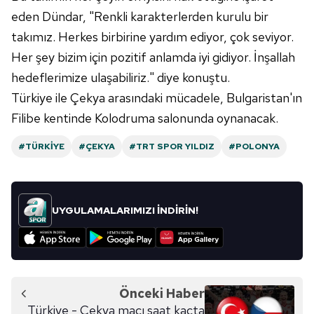
6698 sayılı Kişisel Verilerin Korunması Kanunu uyarınca
eden Dündar, "Renkli karakterlerden kurulu bir
hazırlanmış Aydınlatma Metnimizi okumak ve sitemizde
takımız. Herkes birbirine yardım ediyor, çok seviyor.
ilgili mevzuata uygun olarak kullanılan çerezlerle ilgili bilgi
Her şey bizim için pozitif anlamda iyi gidiyor. İnşallah
almak için lütfen
tıklayınız
.
hedeflerimize ulaşabiliriz." diye konuştu.
Türkiye ile Çekya arasındaki mücadele, Bulgaristan'ın
Filibe kentinde Kolodruma salonunda oynanacak.
#TÜRKIYE
#ÇEKYA
#TRT SPOR YILDIZ
#POLONYA
UYGULAMALARIMIZI İNDİRİN!
Önceki Haber
Türkiye - Çekya maçı saat kaçta