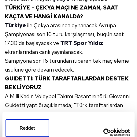
TÜRKİYE - ÇEKYA MAÇI NE ZAMAN, SAAT
KAÇTA VE HANGİ KANALDA?
Türkiye
ile Çekya arasında oynanacak Avrupa
Şampiyonası son 16 turu karşılaşması, bugün saat
17.30'da başlayacak ve
TRT Spor Yıldız
ekranlarından canlı yayınlanacak.
Şampiyona son 16 turundan itibaren tek maç eleme
usulüne göre devam edecek.
GUIDETTI: TÜRK TARAFTARLARDAN DESTEK
BEKLİYORUZ
A Milli Kadın Voleybol Takımı Başantrenörü Giovanni
Guidetti yaptığı açıklamada, "Türk taraftarlardan
destek bekliyoruz." dedi.
Takımın moralinin iyi olduğunu anlatan Guidetti,
Reddet
şunları kaydetti: