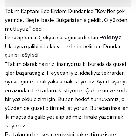
Her halükârda, kullanıcılar, bu çerezlere izin vermedikleri
takdirde, kullanıcılara hedefli reklamlar
Takım Kaptanı Eda Erdem Dündar ise "Keyifler çok
gösterilmeyecektir."
yerinde. Beşte beşle Bulgaristan'a geldik. O yüzden
mutluyuz." dedi.
Sizlere daha iyi bir hizmet sunabilmek için İnternet
İlk rakiplerinin Çekya olacağını ardından
Polonya
-
Sitemizde kendimize ve üçüncü kişilere ait çerezler
kullanılmaktadır. Bu çerezler vasıtasıyla çeşitli kişisel
Ukrayna galibini bekleyeceklerin belirten Dündar,
verileriniz işlenmekte olup gerekli olan çerezler bilgi
şunları söyledi:
toplumu hizmetlerinin sunulması amacıyla
"Takım olarak hazırız, inanıyoruz ki burada da güzel
kullanılmaktadır. Diğer çerezler, sitemizin daha işlevsel
işler başaracağız. Heyecanlıyız, iddialıyız tekrardan
kılınması ve kişiselleştirilmesi ve sizlere yönelik
oynadığımız finali yakalamak istiyoruz. Aynı başarıyı
reklam/pazarlama faaliyetlerinin yapılması, amaçlarıyla
sınırlı olarak açık rızanız dahilinde kullanılacaktır.
en azından tekrarlamak istiyoruz. Çok uzun ve zorlu
bir yaz oldu bizim için. Bu son hedef turnuvamız, o
Çerezlere ilişkin tercihlerinizi aşağıda yer alan panel
yüzden de güzel bitirmek istiyoruz. Buradan inşallah
vasıtasıyla belirleyebilirsiniz. Çerezlere ilişkin detaylı bilgi
iki maçta da galibiyet alıp adımızı finale yazdırmak
için Ayarlar butonuna tıklayabilir,
Çerez Bilgilendirme
istiyoruz."
Metnimizi
ziyaret edebilirsiniz.
Bu takımın her şeyin en iyisini hak ettiğine işaret