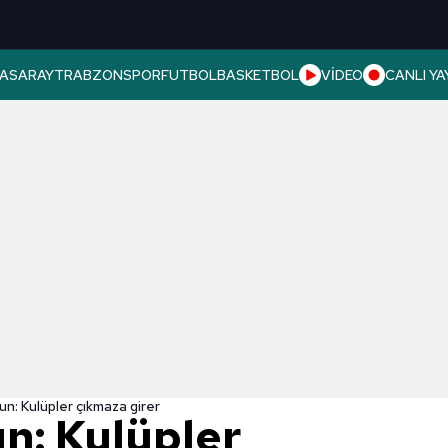
ASARAY
TRABZONSPOR
FUTBOL
BASKETBOL
VİDEO
CANLI YA
n: Kulüpler çıkmaza girer
n: Kulüpler