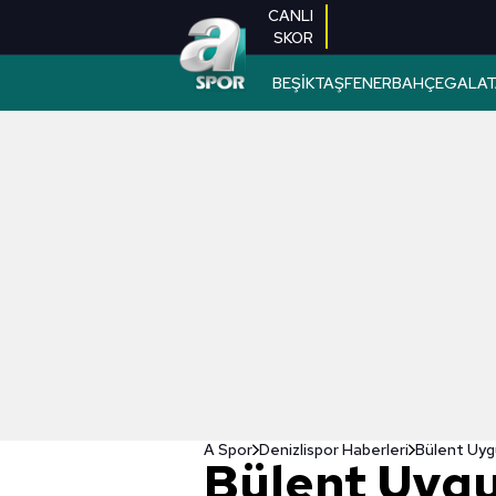
CANLI
SKOR
BEŞİKTAŞ
FENERBAHÇE
GALAT
A Spor
Denizlispor Haberleri
Bülent Uygu
Bülent Uygu