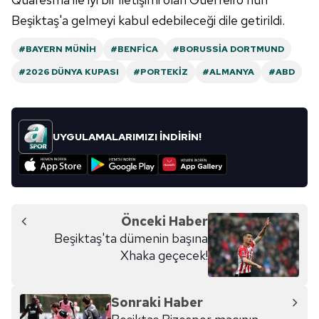
ilgili mevzuata uygun olarak kullanılan çerezlerle ilgili bilgi
Beşiktaş'a gelmeyi kabul edebileceği dile getirildi.
almak için lütfen
tıklayınız
.
#BAYERN MÜNIH
#BENFICA
#BORUSSIA DORTMUND
#2026 DÜNYA KUPASI
#PORTEKIZ
#ALMANYA
#ABD
UYGULAMALARIMIZI İNDİRİN!
Önceki Haber
Beşiktaş'ta dümenin başına
Xhaka geçecek!
Sonraki Haber