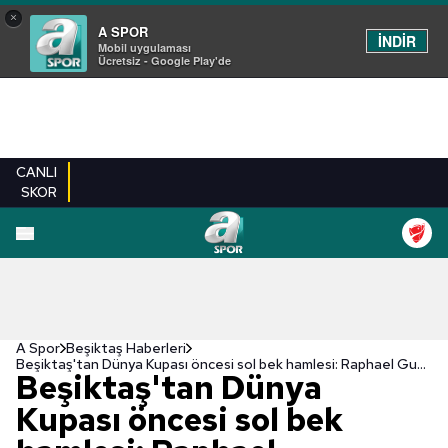
×
A SPOR
İNDİR
Mobil uygulaması
Ücretsiz - Google Play'de
CANLI
SKOR
A Spor
Beşiktaş Haberleri
Beşiktaş'tan Dünya Kupası öncesi sol bek hamlesi: Raphael Guerreiro!
Beşiktaş'tan Dünya
Kupası öncesi sol bek