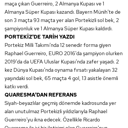
maça çıkan Guerreiro, 2 Almanya Kupası ve 1
Almanya Süper Kupası kazandı. Bayern Münih'te de
Sizlere daha iyi bir hizmet sunabilmek için İnternet
son 3 maçta 93 maçta yer alan Portekizli sol bek, 2
Sitemizde kendimize ve üçüncü kişilere ait çerezler
kullanılmaktadır. Bu çerezler vasıtasıyla çeşitli kişisel
şampiyonluk ve 1 Almanya Süper Kupası kaldırdı.
verileriniz işlenmekte olup gerekli olan çerezler bilgi
PORTEKİZ'DE TARİH YAZDI
toplumu hizmetlerinin sunulması amacıyla
Portekiz Milli Takımı'nda 12 senedir forma giyen
kullanılmaktadır. Diğer çerezler, sitemizin daha işlevsel
Raphael Guerreiro, EURO 2016'da şampiyon olurken
kılınması ve kişiselleştirilmesi ve sizlere yönelik
2019'da da UEFA Uluslar Kupası'nda zafer yaşadı. 2
reklam/pazarlama faaliyetlerinin yapılması, amaçlarıyla
sınırlı olarak açık rızanız dahilinde kullanılacaktır.
kez Dünya Kupası'nda oynama fırsatı yakalayan 32
yaşındaki sol bek, 65 maçta 4 gol, 13 asistle önemli
Çerezlere ilişkin tercihlerinizi aşağıda yer alan panel
katkı verdi.
vasıtasıyla belirleyebilirsiniz. Çerezlere ilişkin detaylı bilgi
QUARESMA'DAN REFERANS
için Ayarlar butonuna tıklayabilir,
Çerez Bilgilendirme
Siyah-beyazlılar geçmiş dönemde kadrosunda yer
Metnimizi
ziyaret edebilirsiniz.
alan unutulmaz Portekizli yıldızlarıyla Raphael
6698 sayılı Kişisel Verilerin Korunması Kanunu uyarınca
Guerreiro'yu ikna edecek. Özellikle Ricardo
hazırlanmış Aydınlatma Metnimizi okumak ve sitemizde
Quaresma ile iyi bir iletişimi olan Guerreiro'nun