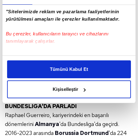
"Sitelerimizde reklam ve pazarlama faaliyetlerinin
yürütülmesi amaçları ile çerezler kullanılmaktadır.
Bu çerezler, kullanıcıların tarayıcı ve cihazlarını
tanımlayarak çalışırlar.
Bu çerezlere izin vermeniz halinde sizlere özel
kişiselleştirilmiş reklamlar sunabilir, sayfalarımızda sizlere
Tümünü Kabul Et
daha iyi reklam deneyimi yaşatabiliriz. Bunu yaparken
amacımızın size daha iyi bir reklam deneyimi sunmak
olduğunu ve sizlere en iyi içerikleri sunabilmek adına
Kişiselleştir
elimizden gelen çabayı gösterdiğimizi ve bu noktada,
reklamların maliyetlerimizi karşılamak noktasında tek gelir
BUNDESLIGA'DA PARLADI
kalemimiz olduğunu sizlere hatırlatmak isteriz.
Raphael Guerreiro, kariyerindeki en başarılı
Her halükârda, kullanıcılar, bu çerezlere izin vermedikleri
dönemlerini
Almanya
'da Bundesliga'da geçirdi.
takdirde, kullanıcılara hedefli reklamlar
2016-2023 arasında
Borussia Dortmund
'da 224
gösterilmeyecektir."