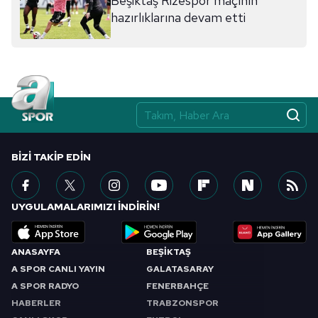
Beşiktaş Rizespor maçının
hazırlıklarına devam etti
BIZI TAKIP EDIN
UYGULAMALARIMIZI İNDİRİN!
ANASAYFA
BEŞİKTAŞ
A SPOR CANLI YAYIN
GALATASARAY
A SPOR RADYO
FENERBAHÇE
HABERLER
TRABZONSPOR