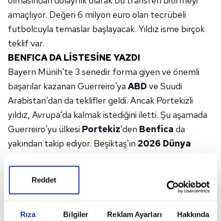
olmasından dolayı ilk olarak bu transferi bitirmeyi
amaçlıyor. Değeri 6 milyon euro olan tecrübeli
futbolcuyla temaslar başlayacak. Yıldız isme birçok
teklif var.
BENFICA DA LİSTESİNE YAZDI
Bayern Münih'te 3 senedir forma giyen ve önemli
başarılar kazanan Guerreiro'ya
ABD
ve Suudi
Arabistan'dan da teklifler geldi. Ancak Portekizli
yıldız, Avrupa'da kalmak istediğini iletti. Şu aşamada
Guerreiro'yu ülkesi
Portekiz
'den
Benfica
da
yakından takip ediyor. Beşiktaş'ın
2026 Dünya
Kupası
başlamadan önce 32 yaşındaki futbolcunun
transferini bitirmeyi hedeflediği aktarıldı. Raphael
Reddet
Guerreiro'nun cumartesi günü Bundesliga'nın son
haftasındaki Köln maçıyla Bayern'e veda etmesi
bekleniyor.
Rıza
Bilgiler
Reklam Ayarları
Hakkında