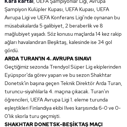
Kara kartal
, UEFA Şampiyonlar Ligi, Avrupa
Şampiyon Kulüpler Kupası, UEFA Kupası, UEFA
Avrupa Ligi ve UEFA Konferans Ligi'nde oynanan bu
müsabakalarda 5 galibiyet, 2 beraberlik ve 8
mağlubiyet yaşadı. Söz konusu maçlarda 14 kez rakip
ağları havalandıran Beşiktaş, kalesinde ise 34 gol
gördü.
ARDA TURAN'IN 4. AVRUPA SINAVI
Geçtiğimiz sezonda Trendyol Süper Lig ekiplerinden
Eyüpspor'da görev yapan ve bu sezon Shakhtar
Donetsk'in başına geçen Teknik Direktör Arda Turan,
turuncu-siyahlılarla 4. maçına çıkacak. Turan'ın
öğrencileri, UEFA Avrupa Ligi 1. eleme turunda
eşleştikleri Finlandiya ekibi Ilves karşısında 6-0 ve 0-
0'lık skorla turu geçmişti.
SHAKHTAR DONETSK-BEŞİKTAŞ MAÇI