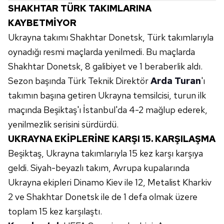
vasıtasıyla belirleyebilirsiniz. Çerezlere ilişkin detaylı bilgi
SHAKHTAR TÜRK TAKIMLARINA
için Ayarlar butonuna tıklayabilir,
Çerez Bilgilendirme
KAYBETMİYOR
Metnimizi
ziyaret edebilirsiniz.
Ukrayna takımı Shakhtar Donetsk, Türk takımlarıyla
oynadığı resmi maçlarda yenilmedi. Bu maçlarda
6698 sayılı Kişisel Verilerin Korunması Kanunu uyarınca
hazırlanmış Aydınlatma Metnimizi okumak ve sitemizde
Shakhtar Donetsk, 8 galibiyet ve 1 beraberlik aldı.
ilgili mevzuata uygun olarak kullanılan çerezlerle ilgili bilgi
Sezon başında Türk Teknik Direktör
Arda Turan
'ı
almak için lütfen
tıklayınız
.
takımın başına getiren Ukrayna temsilcisi, turun ilk
maçında Beşiktaş'ı İstanbul'da 4-2 mağlup ederek,
yenilmezlik serisini sürdürdü.
UKRAYNA EKİPLERİNE KARŞI 15. KARŞILAŞMA
Beşiktaş, Ukrayna takımlarıyla 15 kez karşı karşıya
geldi. Siyah-beyazlı takım, Avrupa kupalarında
Ukrayna ekipleri Dinamo Kiev ile 12, Metalist Kharkiv
2 ve Shakhtar Donetsk ile de 1 defa olmak üzere
toplam 15 kez karşılaştı.