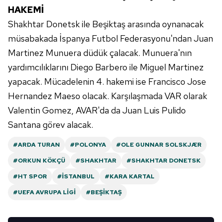
HAKEMİ
Shakhtar Donetsk ile Beşiktaş arasında oynanacak
müsabakada İspanya Futbol Federasyonu'ndan Juan
Martinez Munuera düdük çalacak. Munuera'nın
yardımcılıklarını Diego Barbero ile Miguel Martinez
yapacak. Mücadelenin 4. hakemi ise Francisco Jose
Hernandez Maeso olacak. Karşılaşmada VAR olarak
Valentin Gomez, AVAR'da da Juan Luis Pulido
Santana görev alacak.
#ARDA TURAN
#POLONYA
#OLE GUNNAR SOLSKJÆR
#ORKUN KÖKÇÜ
#SHAKHTAR
#SHAKHTAR DONETSK
#HT SPOR
#İSTANBUL
#KARA KARTAL
#UEFA AVRUPA LIGI
#BEŞIKTAŞ