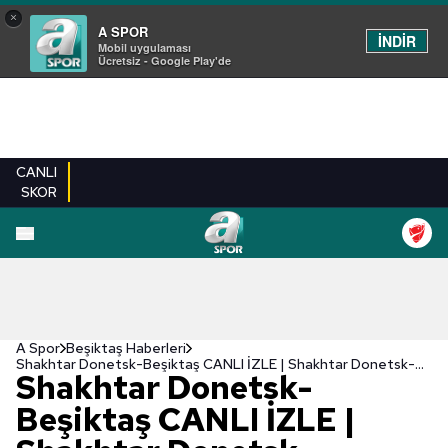
×
A SPOR
İNDİR
Mobil uygulaması
Ücretsiz - Google Play'de
CANLI
SKOR
A Spor
Beşiktaş Haberleri
Shakhtar Donetsk-Beşiktaş CANLI İZLE | Shakhtar Donetsk-Beşiktaş maçı ne zaman, saat kaçta ve hangi kanalda?
Shakhtar Donetsk-
Beşiktaş CANLI İZLE |