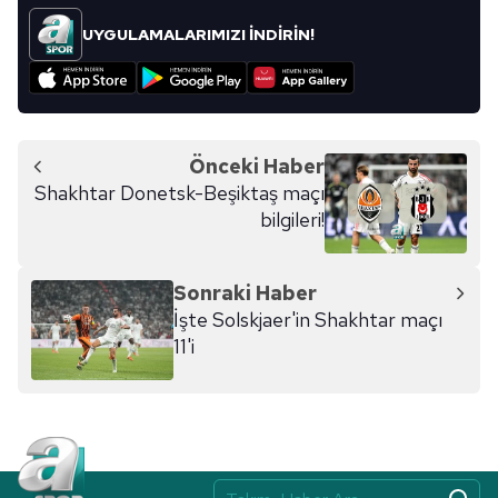
UYGULAMALARIMIZI İNDİRİN!
Önceki Haber
Shakhtar Donetsk-Beşiktaş maçı
bilgileri!
Sonraki Haber
İşte Solskjaer'in Shakhtar maçı
11'i