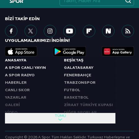
BIZI TAKIP EDIN
UYGULAMALARIMIZI İNDİRİN!
ANASAYFA
BEŞİKTAŞ
A SPOR CANLI YAYIN
GALATASARAY
A SPOR RADYO
FENERBAHÇE
HABERLER
TRABZONSPOR
CANLI SKOR
FUTBOL
YAZARLAR
BASKETBOL
GALERİ
ZİRAAT TÜRKİYE KUPASI
VİDEO
DİĞER SPORLAR
TÜMÜ
PROGRAMLAR
VIDEO
SABAH SPORU
FUTBOL
Copyright © 2026 A Spor. Tüm Hakları Saklıdır. Turkuvaz Haberleşme ve