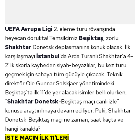
UEFA Avrupa Ligi
2. eleme turu rövanşında
heyecan dorukta! Temsilcimiz
Beşiktaş
, zorlu
Shakhtar
Donetsk deplasmanına konuk olacak. İlk
karşılaşmayı
İstanbul
'da Arda Turanlı Shakhtar'a 4-
2'lik skorla kaybeden siyah-beyazlılar, bu kez turu
geçmek için sahaya tüm gücüyle çıkacak. Teknik
direktör Ole Gunnar Solskjaer yönetimindeki
Beşiktaş'ta ilk 11'de yer alacak isimler belli olurken,
"
Shakhtar Donetsk
-Beşiktaş maçı canlı izle"
konusu araştırılmaya devam ediliyor. Peki, Shakhtar
Donetsk-Beşiktaş maçı ne zaman, saat kaçta ve
hangi kanalda?
İŞTE MAÇIN İLK 11'LERİ